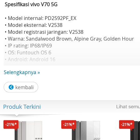
Spesifikasi vivo V70 5G
• Model internal: PD2592PF_EX
• Model eksternal: V2538
• Model registrasi jaringan: V2538
• Warna: Sandalwood Brown, Alpine Gray, Golden Hour
• IP rating: IP68/IP69
• OS: Funtouch OS 6
• Android: Android 16
• Prosesor: Snapdragon 7 Gen 4 Mobile Platform
Selengkapnya »
• CPU: Octa-core, 4nm
• Kecepatan: 2.8GHz x1 + 2.4GHz x3 + 1.8GHz x4
• GPU: Adreno 256GB
• RAM/ROM: 12GB + 256GB
• Tipe RAM: LPDDR5X
Produk Terkini
• Tipe ROM: UFS 4.1
• Ekspansi RAM: 12GB
• Ekspansi ROM: Tidak didukung
-21%*
-21%*
-21%*
• Baterai: 6500mAh (tipikal), 6300mAh (rated)
• Pengisian daya: 90W