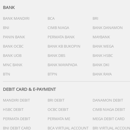
Movie, High Resolution, Dual View, Film
BANK
• Mode kamera belakang: Night, Portrait, Video, Micro
Movie, High Resolution, Pano, Ultra HD, Document, Slow-
BANK MANDIRI
BCA
BRI
mo, Time-lapse, Supermoon, Astro, Pro, Snapshot, Food,
BNI
CIMB NIAGA
BANK DANAMON
Underwater, Dual View, Stage, Film
PANIN BANK
PERMATA BANK
MAYBANK
• Audio playback: AAC, WAV, MP3, MIDI, Vorbis, APE, FLAC
• Video playback: MP4, 3GP, AVI, FLV, MKV, WEBM, TS, ASF
BANK OCBC
BANK KB BUKOPIN
BANK MEGA
• Hi-Fi: Didukung
BANK UOB
BANK DBS
BANK HSBC
• Wi-Fi: 2.4GHz / 5GHz
• Bluetooth: 5.4
MNC BANK
BANK MAYAPADA
BANK DKI
• USB: Type-C
BTN
BTPN
BANK RAYA
• GPS: GPS, Beidou, GLONASS, Galileo, QZSS
• NFC: Didukung
• OTG: Didukung
DEBIT CARD & E-PAYMENT
• FM Radio: Tidak didukung
MANDIRI DEBIT
BRI DEBIT
DANAMON DEBIT
• Sensor: Accelerometer, Ambient Light, E-compass,
Proximity, Gyroscope
HSBC DEBIT
OCBC DEBIT
CIMB NIAGA DEBIT
• Infrared blaster: Ada
PERMATA DEBIT
PERMATA ME
MEGA DEBIT CARD
• Isi kotak: Unit, charger, kabel USB, eject tool, phone case
film pelindung, kartu garansi
BNI DEBIT CARD
BCA VIRTUAL ACCOUNT
BRI VIRTUAL ACCOU