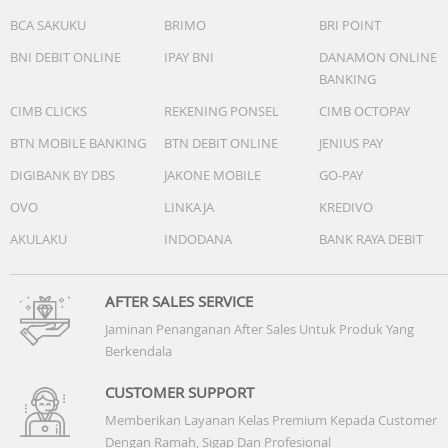
• Catatan: Kapasitas dan memori tersedia dapat sedikit
BCA SAKUKU
BRIMO
BRI POINT
berbeda karena sistem dan aplikasi bawaan
BNI DEBIT ONLINE
IPAY BNI
DANAMON ONLINE
BANKING
CIMB CLICKS
REKENING PONSEL
CIMB OCTOPAY
BTN MOBILE BANKING
BTN DEBIT ONLINE
JENIUS PAY
DIGIBANK BY DBS
JAKONE MOBILE
GO-PAY
OVO
LINKAJA
KREDIVO
AKULAKU
INDODANA
BANK RAYA DEBIT
AFTER SALES SERVICE
Jaminan Penanganan After Sales Untuk Produk Yang
Berkendala
CUSTOMER SUPPORT
Memberikan Layanan Kelas Premium Kepada Customer
Dengan Ramah, Sigap Dan Profesional