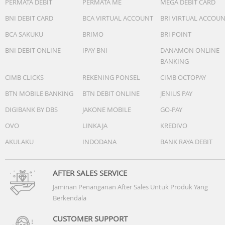
PERMATA DEBIT
PERMATA ME
MEGA DEBIT CARD
BNI DEBIT CARD
BCA VIRTUAL ACCOUNT
BRI VIRTUAL ACCOU
BCA SAKUKU
BRIMO
BRI POINT
BNI DEBIT ONLINE
IPAY BNI
DANAMON ONLINE
BANKING
CIMB CLICKS
REKENING PONSEL
CIMB OCTOPAY
BTN MOBILE BANKING
BTN DEBIT ONLINE
JENIUS PAY
DIGIBANK BY DBS
JAKONE MOBILE
GO-PAY
OVO
LINKAJA
KREDIVO
AKULAKU
INDODANA
BANK RAYA DEBIT
AFTER SALES SERVICE
Jaminan Penanganan After Sales Untuk Produk Yang
Berkendala
CUSTOMER SUPPORT