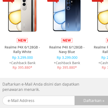
Tampilan:
Ukuran: 6.74 inch (17.13 cm)
Resolusi: 1600 × 720
Refresh Rate: 60 Hz / 90 Hz / 120 Hz
Tingkat Kecerahan Puncak Lokal: 1200 nits
Tingkat Cakupan Warna: 83% NTSC
Kepadatan Piksel: 260 PPI
Bahan Pemancar Cahaya: 1200 nits
Realme P4X 6/128GB -
Realme P4X 6/128GB -
Realme P
Tipe: LCD
Rally White
Navy Blue
Ral
Layar Sentuh: Multisentuh Kapasitif
Rp 3.299.000
Rp 3.299.000
Rp 
Jaringan & Konektivitas: 2G, 3G, 4G
+Cashback Bank
+Cashback Bank
+Cash
Slot Kartu: 2 nano SIM + 1 Micro SD
Rp 395.880*
Rp 395.880*
Rp 
Kamera:
· Kamera Depan: 5 MP/ Kamera Belakang: 50MP + 0.08MP
Daftarkan e-Mail Anda disini dan dapatkan
· Aperture: Kamera Depan f/2.2 (5MP), Kamera Belakang
penawaran menarik.
f/1.8 (50MP) + f/3.0 (0.08MP)
Flash: Lampu Flash Belakang
Mode Kamera: