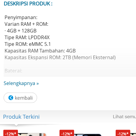
DESKRIPSI PRODUK :
Penyimpanan:
Varian RAM + ROM:
· 4GB + 128GB
Tipe RAM: LPDDR4X
Tipe ROM: eMMC 5.1
Kapasitas RAM Tambahan: 4GB
Kapasitas Ekspansi ROM: 2TB (Memori Eksternal)
Baterai:
Kapasitas Baterai: 6500 mAh
Selengkapnya »
Daya Pengecasan: 44W
Tipe Baterai: Li-ion battery
Bodi:
Dimensi: 167,40 × 77,10 × 8,39 mm
Produk Terkini
Berat: 209g
Material Desain Belakang: Crystalline Matte
Sidik Jari: Didukung (di samping)
-12%*
-12%*
-12%*