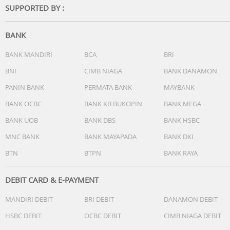
SUPPORTED BY :
Kamera Belakang: Mode Malam, Portrait, Photo, Video,
Pano, Document, Time-lapse, Pro, Live Photo.
Kamera Depan: Video, Photo, Portrait, Mode Malam, Live
BANK
Photo
Media & Fitur:
BANK MANDIRI
BCA
BRI
Pemutaran Audio: AAC, WAV, MP3, MIDI, VORBIS, APE, FLA
BNI
CIMB NIAGA
BANK DANAMON
Pemutaran Video: MP4; 3GP; AVI; FLV; MKV; WEBM; TS; AS
PANIN BANK
PERMATA BANK
MAYBANK
Format Rekaman Video: MP4
Rekaman Suara: Didukung
BANK OCBC
BANK KB BUKOPIN
BANK MEGA
BANK UOB
BANK DBS
BANK HSBC
Konektivitas:
Wi-Fi: 2.4 GHz / 5 GHz
MNC BANK
BANK MAYAPADA
BANK DKI
Bluetooth: Bluetooth 5.2
BTN
BTPN
BANK RAYA
USB: USB 2.0 Type-C
GPS: Didukung
OTG: Didukung
DEBIT CARD & E-PAYMENT
MANDIRI DEBIT
BRI DEBIT
DANAMON DEBIT
HSBC DEBIT
OCBC DEBIT
CIMB NIAGA DEBIT