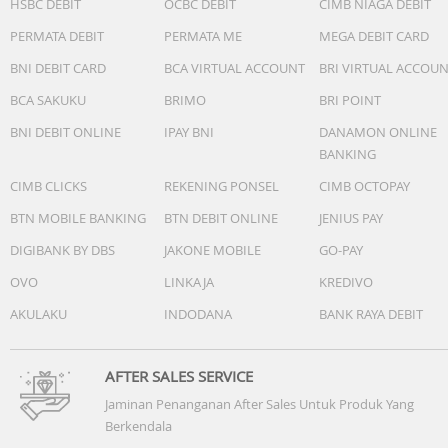
HSBC DEBIT
OCBC DEBIT
CIMB NIAGA DEBIT
PERMATA DEBIT
PERMATA ME
MEGA DEBIT CARD
BNI DEBIT CARD
BCA VIRTUAL ACCOUNT
BRI VIRTUAL ACCOU
BCA SAKUKU
BRIMO
BRI POINT
BNI DEBIT ONLINE
IPAY BNI
DANAMON ONLINE
BANKING
CIMB CLICKS
REKENING PONSEL
CIMB OCTOPAY
BTN MOBILE BANKING
BTN DEBIT ONLINE
JENIUS PAY
DIGIBANK BY DBS
JAKONE MOBILE
GO-PAY
OVO
LINKAJA
KREDIVO
AKULAKU
INDODANA
BANK RAYA DEBIT
AFTER SALES SERVICE
Jaminan Penanganan After Sales Untuk Produk Yang
Berkendala