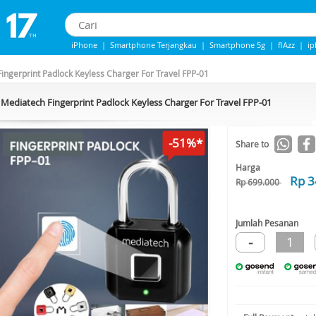
iPhone
|
Smartphone Terjangkau
|
Smartphone 5g
|
flAzz
|
i
IPHONE 13
|
Iphone 14
|
Samsung Note
ingerprint Padlock Keyless Charger For Travel FPP-01
Mediatech Fingerprint Padlock Keyless Charger For Travel FPP-01
-51%*
Share to
Harga
Rp 3
Rp 699.000
Jumlah Pesanan
-
1