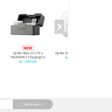
DJI Mic Mini 2S (1TX x
DJI Mic Mini 2S Transmitter
DJI Mic
1MobileRX x ChargingCs)
Rp 1.099.000
Rp 1.699.000