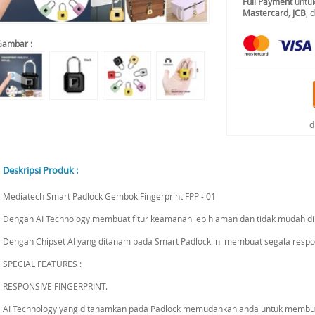
Full Payment
untuk
Mastercard
,
JCB
, 
Gambar :
d
Deskripsi Produk :
Mediatech Smart Padlock Gembok Fingerprint FPP - 01
Dengan AI Technology membuat fitur keamanan lebih aman dan tidak mudah dij
Dengan Chipset AI yang ditanam pada Smart Padlock ini membuat segala respon 
SPECIAL FEATURES :
RESPONSIVE FINGERPRINT.
AI Technology yang ditanamkan pada Padlock memudahkan anda untuk membuka