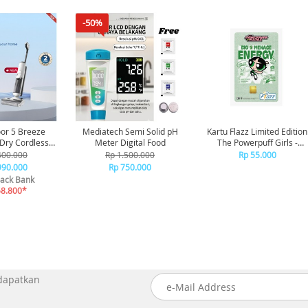
-50%
oor 5 Breeze
Mediatech Semi Solid pH
Kartu Flazz Limited Edition
Meter Digital Food
The Powerpuff Girls -
eaner Vakum
Buttercup
400.000
Rp 1.500.000
Rp 55.000
sap Debu
990.000
Rp 750.000
ack Bank
58.800*
 dapatkan