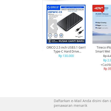
-40%*
ORICO 2.5 inch USB3.1 Gen1
Tineco iFl
Type-C Hard Drive
Smart Wet Dry Cordless
Enclosure - 25PW1C-C3
Vacuum Cl
Rp 130.000
Rp 4.
Penghi
Rp 2.
+Cashb
Rp 3
Daftarkan e-Mail Anda disini dan
penawaran menarik