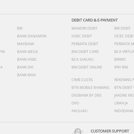
DEBIT CARD & E-PAYMENT
BRI
MANDIRI DEBIT
BRI DEBIT
BANK DANAMON
HSBC DEBIT
OCBC DEBI
MAYBANK
PERMATA DEBIT
PERMATA 
PIN
BANK MEGA
BNI DEBIT CARD
BCA VIRTU
BANK HSBC
BCA SAKUKU
BRIMO
DA
BANK DKI
BNI DEBIT ONLINE
IPAY BNI
BANK RAYA
CIMB CLICKS
REKENING 
BTN MOBILE BANKING
BTN DEBIT
DIGIBANK BY DBS
JAKONE MO
OVO
LINKAJA
AKULAKU
INDODANA
CUSTOMER SUPPORT