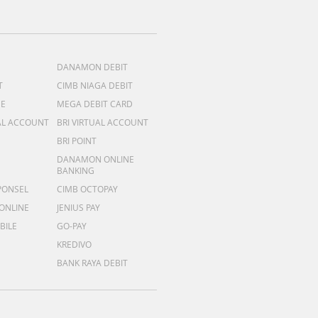
DANAMON DEBIT
T
CIMB NIAGA DEBIT
ME
MEGA DEBIT CARD
AL ACCOUNT
BRI VIRTUAL ACCOUNT
BRI POINT
DANAMON ONLINE
BANKING
PONSEL
CIMB OCTOPAY
 ONLINE
JENIUS PAY
BILE
GO-PAY
KREDIVO
BANK RAYA DEBIT