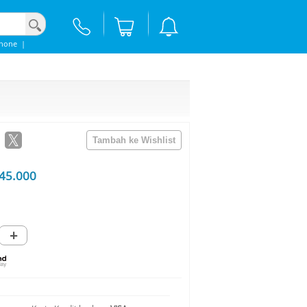
phone
|
45.000
+