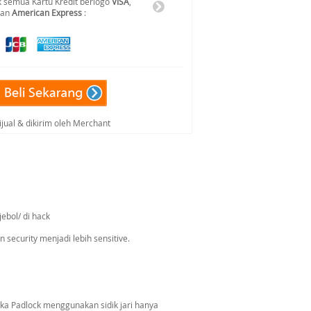
 semua Kartu Kredit berlogo
VISA
,
dan
American Express
:
ijual & dikirim oleh Merchant
ebol/ di hack
security menjadi lebih sensitive.
 Padlock menggunakan sidik jari hanya