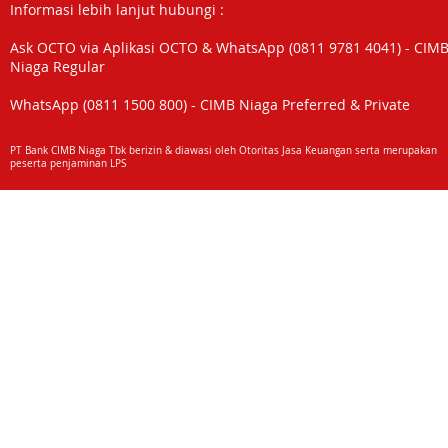
Informasi lebih lanjut hubungi :
Ask OCTO via Aplikasi OCTO & WhatsApp (0811 9781 4041) - CIM
Niaga Regular
WhatsApp (0811 1500 800) - CIMB Niaga Preferred & Private
PT Bank CIMB Niaga Tbk berizin & diawasi oleh Otoritas Jasa Keuangan serta merupakan
peserta penjaminan LPS