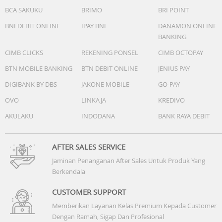
6. Skoliosis
BCA SAKUKU
BRIMO
BRI POINT
Nomor Registrasi Alat Kesehatan:
BNI DEBIT ONLINE
IPAY BNI
DANAMON ONLINE
AKL 11402027784
BANKING
CIMB CLICKS
REKENING PONSEL
CIMB OCTOPAY
Ukuran (size):
1. S: 70 - 80 cm (27.5 - 31.4").
BTN MOBILE BANKING
BTN DEBIT ONLINE
JENIUS PAY
2. M: 80 - 90 cm (31.4 - 35.4")
DIGIBANK BY DBS
JAKONE MOBILE
GO-PAY
3. L: 90 - 105 cm (35.4 - 41.3")
OVO
LINKAJA
KREDIVO
4. XL: 105 - 120 cm (41.3 - 47.2")
AKULAKU
INDODANA
BANK RAYA DEBIT
AFTER SALES SERVICE
Jaminan Penanganan After Sales Untuk Produk Yang
Berkendala
CUSTOMER SUPPORT
Memberikan Layanan Kelas Premium Kepada Customer
Dengan Ramah, Sigap Dan Profesional