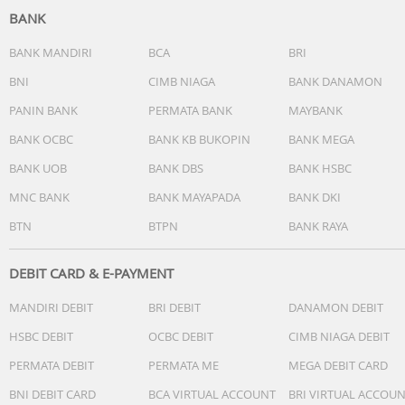
longgar ke depan untuk mengencangkan bahu.
BANK
2. Velcro tali yang longgar ke bagian depan dada bagian
bawah Anda.
BANK MANDIRI
BCA
BRI
3. Sesuaikan tali pengikat ke posisi yang nyaman.
BNI
CIMB NIAGA
BANK DANAMON
4. Menggunakan ukuran yang benar itu penting (lihat tab
PANIN BANK
PERMATA BANK
MAYBANK
ukuran untuk informasi).
5. Aluminium stay membantu menyesuaikan kontur tubu
BANK OCBC
BANK KB BUKOPIN
BANK MEGA
6. Karet gelang bernapas dan elastis untuk memastikan
BANK UOB
BANK DBS
BANK HSBC
kenyamanan saat dipakai.
7. Bantalan yang nyaman mencegah abrasi pada ketiak.
MNC BANK
BANK MAYAPADA
BANK DKI
8. Dirancang & dikembangkan secara ergonomis agar
BTN
BTPN
BANK RAYA
cocok untuk semua orang.
Direkomendasikan untuk pengguna:
DEBIT CARD & E-PAYMENT
1. Pekerja berdiri berjam-jam
MANDIRI DEBIT
BRI DEBIT
DANAMON DEBIT
2. Pengemudi dengan jam mengemudi yang panjang
3. Ibu rumah tangga yang menderita karena pekerjaan
HSBC DEBIT
OCBC DEBIT
CIMB NIAGA DEBIT
rumah
PERMATA DEBIT
PERMATA ME
MEGA DEBIT CARD
4. Ibu dengan nyeri tulang belakang setelah melahirkan
5. Orang dengan postur tubuh yang buruk
BNI DEBIT CARD
BCA VIRTUAL ACCOUNT
BRI VIRTUAL ACCOU