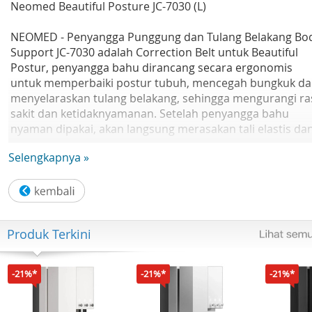
Neomed Beautiful Posture JC-7030 (L)
NEOMED - Penyangga Punggung dan Tulang Belakang Bo
Support JC-7030 adalah Correction Belt untuk Beautiful
Postur, penyangga bahu dirancang secara ergonomis
untuk memperbaiki postur tubuh, mencegah bungkuk d
menyelaraskan tulang belakang, sehingga mengurangi ra
sakit dan ketidaknyamanan. Setelah penyangga bahu
nyaman dipakai, akan langsung merasakan tali elastis da
bagian punggung yang rendah menarik bahu ke posisi ya
Selengkapnya »
benar dan meluruskan tulang punggung.
Alat bantu ini dapat diigunakan sebagai perangkat latiha
selama beberapa jam sehari selama beberapa minggu,
Anda akan mulai melihat perubahan pada postur tubuh.
Produk Terkini
Keunggulan Neomed Knee Happiness JC-7030:
1. Buatan Korea kualitas terbaik dunia
-21%*
-21%*
-21%*
2. Dapat memperbaiki postur tubuh dengan penyangga
bagian bahu (shoulder)