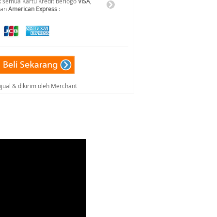
 semua Kartu Kredit berlogo
VISA
,
dan
American Express
:
ijual & dikirim oleh Merchant