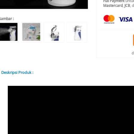
Full Payment
untuk
Mastercard
,
JCB
, 
Gambar :
d
Deskripsi Produk :