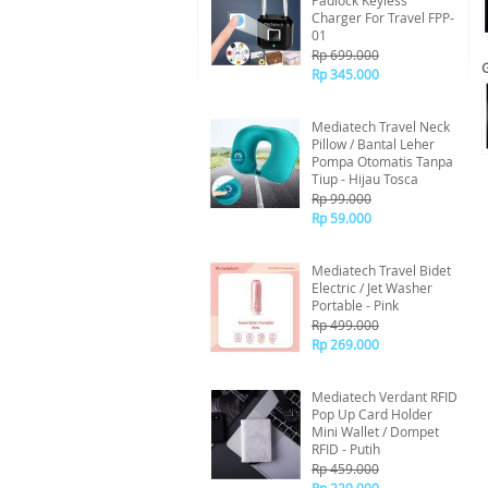
Padlock Keyless
Charger For Travel FPP-
01
Rp 699.000
Rp 345.000
Mediatech Travel Neck
Pillow / Bantal Leher
Pompa Otomatis Tanpa
Tiup - Hijau Tosca
Rp 99.000
Rp 59.000
Mediatech Travel Bidet
Electric / Jet Washer
Portable - Pink
Rp 499.000
Rp 269.000
Mediatech Verdant RFID
Pop Up Card Holder
Mini Wallet / Dompet
RFID - Putih
Rp 459.000