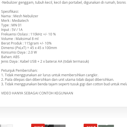
-Nebulizer genggam, tubuh kecil, kecil dan portabel, digunakan di rumah, bisnis
Spesifikasi:
Nama : Mesh Nebulizer
Merk : Mediatech
Type : MN 01
Input : 5V / 1A
Frekuensi Osilasi : 110kHz +/- 10 %
Volume : Maksimal 8 ml
Berat Produk : 115gram +/- 10%
Dimensi (PxLxT) = 45 x 45 x 100mm
Konsumsi Daya : 2.0 W
Bahan: ABS
Jenis Daya : Kabel USB + 2 x baterai AA (tidak termasuk)
Petunjuk Pembersihan:
1. Tidak menggunakan air lurus untuk membersihkan cangkir.
2. Piala dilepas dan dibersihkan dan unit utama tidak dapat dibersihkan.
3. Tidak menggunakan benda tajam seperti tusuk gigi dan cotton bud untuk me
VIDEO HANYA SEBAGAI CONTOH KEGUNAAN