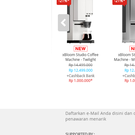
-21%*
-21%*
xBloom Studio Coffee
xBloom St
Machine - Twilight
Machine - M
Rp 14.499.000
Rp 14
Rp 12.499.000
Rp 12
+Cashback Bank
+Cashb
Rp 1.000.000*
Rp 1.
Daftarkan e-Mail Anda disini dan
penawaran menarik
SUPPORTED BY :