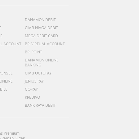
DANAMON DEBIT
T
CIMB NIAGA DEBIT
ME
MEGA DEBIT CARD
AL ACCOUNT
BRI VIRTUAL ACCOUNT
BRI POINT
DANAMON ONLINE
BANKING
PONSEL
CIMB OCTOPAY
 ONLINE
JENIUS PAY
BILE
GO-PAY
KREDIVO
BANK RAYA DEBIT
as Premium
 Ramah, Sigap