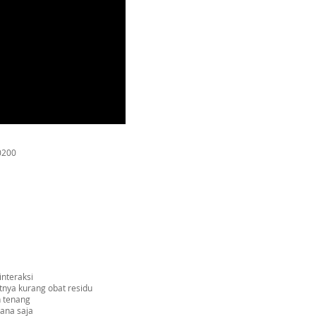
0200
nteraksi
tnya kurang obat residu
n tenang
ana saja