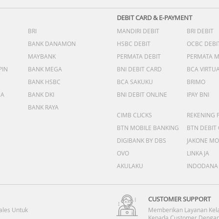
DEBIT CARD & E-PAYMENT
BRI
MANDIRI DEBIT
BRI DEBIT
BANK DANAMON
HSBC DEBIT
OCBC DEBI
MAYBANK
PERMATA DEBIT
PERMATA 
PIN
BANK MEGA
BNI DEBIT CARD
BCA VIRTU
BANK HSBC
BCA SAKUKU
BRIMO
DA
BANK DKI
BNI DEBIT ONLINE
IPAY BNI
BANK RAYA
CIMB CLICKS
REKENING 
BTN MOBILE BANKING
BTN DEBIT
DIGIBANK BY DBS
JAKONE MO
OVO
LINKAJA
AKULAKU
INDODANA
CUSTOMER SUPPORT
ales Untuk
Memberikan Layanan Kel
Kepada Customer Dengan