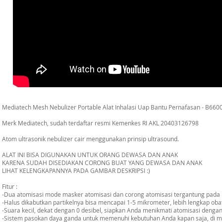
Mediatech Mesh Nebulizer Portable Alat Inhalasi Uap Bantu Pernafasan - B660
Merk Mediatech, sudah terdaftar resmi Kemenkes RI AKL 20403126798
Atom ultrasonik nebulizer cair menggunakan prinsip ultrasound.
ALAT INI BISA DIGUNAKAN UNTUK ORANG DEWASA DAN ANAK
KARENA SUDAH DISEDIAKAN CORONG BUAT YANG DEWASA DAN ANAK
LIHAT KELENGKAPANNYA PADA GAMBAR DESKRIPSI :)
Fitur :
-Dua atomisasi mode masker atomisasi dan corong atomisasi tergantung pada i
-Halus dikabutkan partikelnya bisa mencapai 1-5 mikrometer, lebih lengkap oba
-Suara kecil, dekat dengan 0 desibel, siapkan Anda menikmati atomisasi denga
-Sistem pasokan daya ganda untuk memenuhi kebutuhan Anda kapan saja, di m