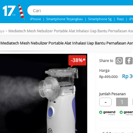
iPhone
|
Smartphone Terjangkau
|
Smartphone 5g
|
flazz
|
iP
iphone 13
|
samsung note
|
Iphone 14
nya
>
Mediatech Mesh Nebulizer Portable Alat Inhalasi Uap Bantu Pernafasan A
Mediatech Mesh Nebulizer Portable Alat Inhalasi Uap Bantu Pernafasan As
-38%*
Share to
Harga
Rp 3
Rp 499.000
Jumlah Pesanan
-
1