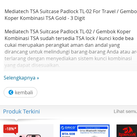
Mediatech TSA Suitcase Padlock TL-02 For Travel / Gemb
Koper Kombinasi TSA Gold - 3 Digit
Mediatech TSA Suitcase Padlock TL-02 / Gembok Koper
Kombinasi TSA sudah tersedia TSA lock / kunci kode bea
cukai merupakan perangkat aman dan andal yang
dirancang untuk melindungi barang-barang Anda atau ar
terlarang dengan menyediakan sistem kunci kombinasi
yang dapat disesuaikan.
Selengkapnya »
Spesifikasi :
- Kode koper terbuat dari bahan berkualitas tinggi,
memastikan daya tahan dan ketahanan terhadap
gangguan atau upaya masuk secara paksa.
Produk Terkini
- Kuncinya dilengkapi keypad numerik (kunci kombinasi &
tombol indikator) dengan banyak tombol,
-18%*
memungkinkan Anda mengatur kode unik Anda sendiri