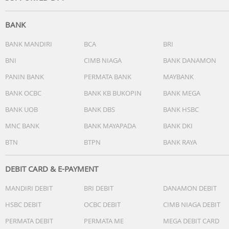
Warna : Gold
Paket termasuk :
BANK
1x Kunci Kode Bea Cukai TSA
BANK MANDIRI
BCA
BRI
Pastikan angka kombinasi anda tersimpan aman. Jika and
BNI
CIMB NIAGA
BANK DANAMON
lupa, tidak ada cara untuk membuka gembok nya.
PANIN BANK
PERMATA BANK
MAYBANK
Produk ini sangat cocok untuk koper, tas olah raga atau t
kanvas yang anda bawa selama perjalanan.
BANK OCBC
BANK KB BUKOPIN
BANK MEGA
BANK UOB
BANK DBS
BANK HSBC
MNC BANK
BANK MAYAPADA
BANK DKI
BTN
BTPN
BANK RAYA
DEBIT CARD & E-PAYMENT
MANDIRI DEBIT
BRI DEBIT
DANAMON DEBIT
HSBC DEBIT
OCBC DEBIT
CIMB NIAGA DEBIT
PERMATA DEBIT
PERMATA ME
MEGA DEBIT CARD