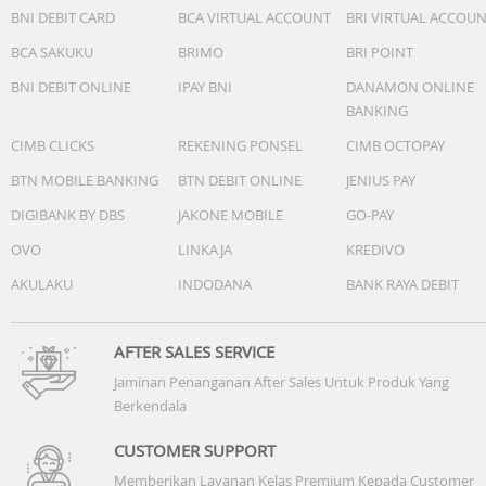
BNI DEBIT CARD
BCA VIRTUAL ACCOUNT
BRI VIRTUAL ACCOU
BCA SAKUKU
BRIMO
BRI POINT
BNI DEBIT ONLINE
IPAY BNI
DANAMON ONLINE
BANKING
CIMB CLICKS
REKENING PONSEL
CIMB OCTOPAY
BTN MOBILE BANKING
BTN DEBIT ONLINE
JENIUS PAY
DIGIBANK BY DBS
JAKONE MOBILE
GO-PAY
OVO
LINKAJA
KREDIVO
AKULAKU
INDODANA
BANK RAYA DEBIT
AFTER SALES SERVICE
Jaminan Penanganan After Sales Untuk Produk Yang
Berkendala
CUSTOMER SUPPORT
Memberikan Layanan Kelas Premium Kepada Customer