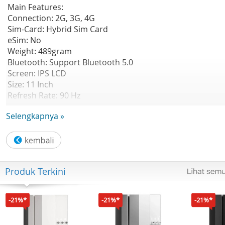
Main Features:
Connection: 2G, 3G, 4G
Sim-Card: Hybrid Sim Card
eSim: No
Weight: 489gram
Bluetooth: Support Bluetooth 5.0
Screen: IPS LCD
Size: 11 Inch
Refresh Rate: 90 Hz
Resolution: 1200 * 1920 pixel
Selengkapnya »
Screen Ratio: 16:10, 83% Screen to Body
Brightness: 440 nti, 149 ppi
Charging: 18W
Battery: 8000mAh
Contrast: 1500:1
Produk Terkini
Processor: Qualcomm Snapdragon 685
CPU: Octa-Core ( 4x 2.8 Ghz - Corte-A73 & 4x 1.9 Ghz-Cort
153)
-21%*
-21%*
-21%*
GPU: Adreno 610
RAM: 4GB / 8GB LPDDR4X