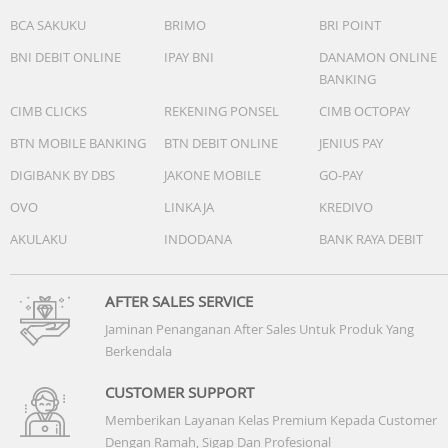
BCA SAKUKU
BRIMO
BRI POINT
BNI DEBIT ONLINE
IPAY BNI
DANAMON ONLINE
BANKING
CIMB CLICKS
REKENING PONSEL
CIMB OCTOPAY
BTN MOBILE BANKING
BTN DEBIT ONLINE
JENIUS PAY
DIGIBANK BY DBS
JAKONE MOBILE
GO-PAY
OVO
LINKAJA
KREDIVO
AKULAKU
INDODANA
BANK RAYA DEBIT
AFTER SALES SERVICE
Jaminan Penanganan After Sales Untuk Produk Yang
Berkendala
CUSTOMER SUPPORT
Memberikan Layanan Kelas Premium Kepada Customer
Dengan Ramah, Sigap Dan Profesional