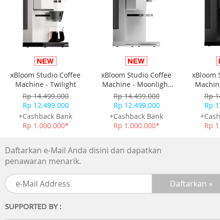
ROM: 128 GB
External Memory: Up to 512 GB
Other Features:
AI Quick Button, Dark Mode, TUV Rheinland Low Blue Ligh
xBloom Studio Coffee
xBloom Studio Coffee
xBloom 
Machine - Twilight
Machine - Moonlight
Machine
Kelangkapan Produk:
White
Rp 14.499.000
Rp 14.499.000
Rp 1
1 x Buku Panduan
Rp 12.499.000
Rp 12.499.000
Rp 1
1 x Kepala Charger
+Cashback Bank
+Cashback Bank
+Cash
1 x Kabel Charger
Rp 1.000.000*
Rp 1.000.000*
Rp 1
Daftarkan e-Mail Anda disini dan dapatkan
penawaran menarik.
SUPPORTED BY :