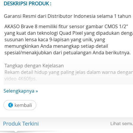
DESKRIPSI PRODUK :
Garansi Resmi dari Distributor Indonesia selama 1 tahun
AKASO Brave 8 memiliki fitur sensor gambar CMOS 1/2"
yang kuat dan teknologi Quad Pixel yang dipadukan deng
susunan lensa kaca 9-lapisan yang unik, yang
memungkinkan Anda menangkap setiap detail
spesial/menakjubkan dari petualangan Anda berikutnya.
Tangkap dengan Kejelasan
Rekam detail hidup yang paling jelas dalam warna denga
video 4K60fps.
Super 16x Slo-Mo
Selengkapnya »
Perlambat momen yang selalu berubah dan hidupkan
setiap bingkai.
Epic 8K Time Lapse
Menangkap aliran waktu dan segala sesuatu di antara
apakah itu siang atau malam
Produk Terkini
Gambar 48MP yang luar biasa
Aktifkan imajinasi Anda dan ceritakan kisah yang kuat