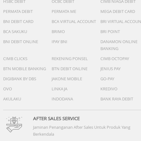
HSBC DEBIT
OCBC DEBIT
CIMB NIAGA DEBIT
PERMATA DEBIT
PERMATA ME
MEGA DEBIT CARD
BNI DEBIT CARD
BCA VIRTUAL ACCOUNT
BRI VIRTUAL ACCOU
BCA SAKUKU
BRIMO
BRI POINT
BNI DEBIT ONLINE
IPAY BNI
DANAMON ONLINE
BANKING
CIMB CLICKS
REKENING PONSEL
CIMB OCTOPAY
BTN MOBILE BANKING
BTN DEBIT ONLINE
JENIUS PAY
DIGIBANK BY DBS
JAKONE MOBILE
GO-PAY
OVO
LINKAJA
KREDIVO
AKULAKU
INDODANA
BANK RAYA DEBIT
AFTER SALES SERVICE
Jaminan Penanganan After Sales Untuk Produk Yang
Berkendala