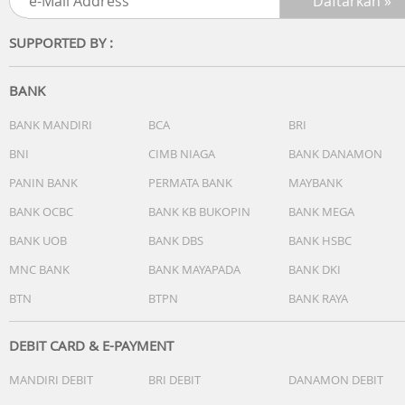
microSDXC
Image Resolution (Display) : 3808 x 2856
SUPPORTED BY :
Image File Format(s) : JPEG, RAW
Maximum Aperture : f/2.5
Video Encoding Formats : MP4
BANK
Battery Life : 1.5 hours
Maximum Depth Of Water Resistance : 33 feet
BANK MANDIRI
BCA
BRI
Others
BNI
CIMB NIAGA
BANK DANAMON
PANIN BANK
PERMATA BANK
MAYBANK
BANK OCBC
BANK KB BUKOPIN
BANK MEGA
BANK UOB
BANK DBS
BANK HSBC
MNC BANK
BANK MAYAPADA
BANK DKI
BTN
BTPN
BANK RAYA
DEBIT CARD & E-PAYMENT
MANDIRI DEBIT
BRI DEBIT
DANAMON DEBIT