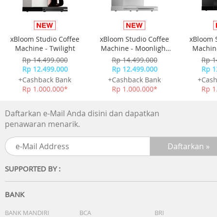
xBloom Studio Coffee
xBloom Studio Coffee
xBloom 
Machine - Twilight
Machine - Moonlight
Machine
White
Rp 14.499.000
Rp 14.499.000
Rp 1
Rp 12.499.000
Rp 12.499.000
Rp 1
+Cashback Bank
+Cashback Bank
+Cash
Rp 1.000.000*
Rp 1.000.000*
Rp 1
Daftarkan e-Mail Anda disini dan dapatkan
penawaran menarik.
SUPPORTED BY :
BANK
BANK MANDIRI
BCA
BRI