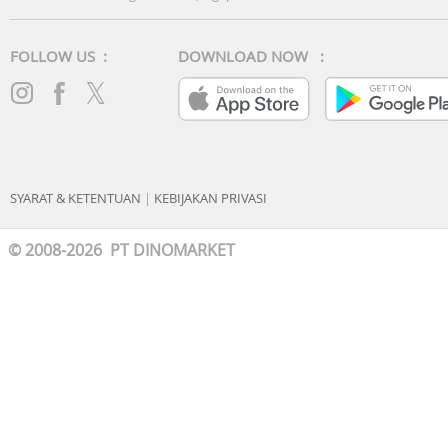
Update Sistem :
• 3x Android Update
• 5 Tahun Security Update
FOLLOW US :
DOWNLOAD NOW :
Kelengkapan Produk :
• 1x Buku Panduan
• 1x Kepala Charger
• 1x Kabel Charger
SYARAT & KETENTUAN
|
KEBIJAKAN PRIVASI
© 2008-2026 PT DINOMARKET