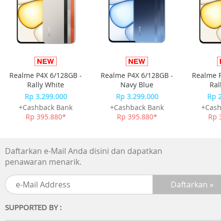
Tahan air dan debu dengan standar tinggi serta ketahan
kelas militer.
Spesifikasi Produk :
Performa
Processor : MediaTek Dimensity 7400 Ultimate 5G
Realme P4X 6/128GB -
Realme P4X 6/128GB -
Realme P
Rally White
Navy Blue
Ral
RAM :
Rp 3.299.000
Rp 3.299.000
Rp 
• 16GB (8GB + 8GB Extended)
+Cashback Bank
+Cashback Bank
+Cash
• 24GB (12GB + 12GB Extended)
Rp 395.880*
Rp 395.880*
Rp 
Storage :
128GB / 256GB
Daftarkan e-Mail Anda disini dan dapatkan
penawaran menarik.
Memory Type :
LPDDR5X + UFS 2.2
Layar
SUPPORTED BY :
6.78 Inch AMOLED Curved Display
Resolusi 1.5K