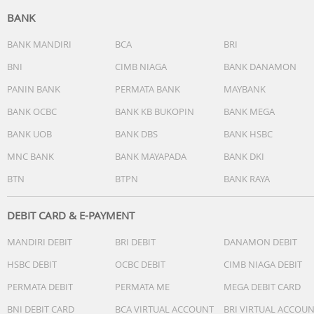
144Hz Refresh Rate
BANK
Dimensi & Desain
BANK MANDIRI
BCA
BRI
162.93 x 77.47 x 7.38 mm
BNI
CIMB NIAGA
BANK DANAMON
Screen-to-Body Ratio 93.9%
PANIN BANK
PERMATA BANK
MAYBANK
Fingerprint On Display
BANK OCBC
BANK KB BUKOPIN
BANK MEGA
Kamera
BANK UOB
BANK DBS
BANK HSBC
Front Camera :
• 50MP Auto Focus
MNC BANK
BANK MAYAPADA
BANK DKI
BTN
BTPN
BANK RAYA
Rear Camera :
• 50MP Sony LYT-700C (Main)
• 50MP 3x Telephoto
DEBIT CARD & E-PAYMENT
• 8MP Ultra Wide
MANDIRI DEBIT
BRI DEBIT
DANAMON DEBIT
Jaringan & Slot
HSBC DEBIT
OCBC DEBIT
CIMB NIAGA DEBIT
5G Network
PERMATA DEBIT
PERMATA ME
MEGA DEBIT CARD
Dual SIM
Tidak mendukung MicroSD
BNI DEBIT CARD
BCA VIRTUAL ACCOUNT
BRI VIRTUAL ACCOU