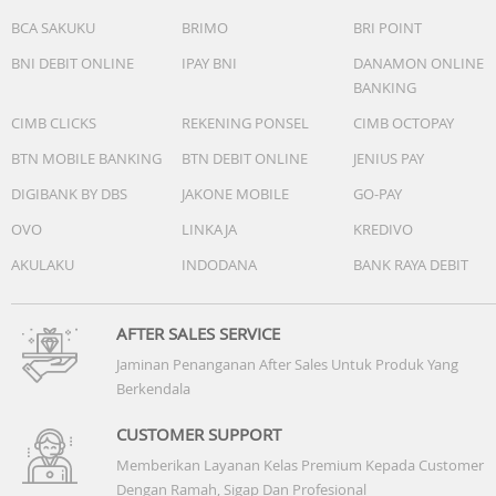
berbeda karena sistem dan aplikasi bawaan
BCA SAKUKU
BRIMO
BRI POINT
BNI DEBIT ONLINE
IPAY BNI
DANAMON ONLINE
BANKING
CIMB CLICKS
REKENING PONSEL
CIMB OCTOPAY
BTN MOBILE BANKING
BTN DEBIT ONLINE
JENIUS PAY
DIGIBANK BY DBS
JAKONE MOBILE
GO-PAY
OVO
LINKAJA
KREDIVO
AKULAKU
INDODANA
BANK RAYA DEBIT
AFTER SALES SERVICE
Jaminan Penanganan After Sales Untuk Produk Yang
Berkendala
CUSTOMER SUPPORT
Memberikan Layanan Kelas Premium Kepada Customer
Dengan Ramah, Sigap Dan Profesional