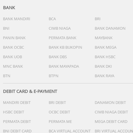
• Mode kamera belakang: Photo, Portrait, Night, Video,
BANK
Micro Movie, High Resolution, Pano, Ultra HD, Document,
Slow-mo, Time-lapse, Supermoon, Pro, Food, Underwater
BANK MANDIRI
BCA
BRI
Photography, Dual View, Film
BNI
CIMB NIAGA
BANK DANAMON
• Audio playback: AAC, WAV, MP3, MIDI, Vorbis, APE, FLAC
PANIN BANK
PERMATA BANK
MAYBANK
• Video playback: MP4, 3GP, AVI, FLV, MKV, WEBM, TS, ASF
• Hi-Fi: Didukung
BANK OCBC
BANK KB BUKOPIN
BANK MEGA
• Wi-Fi: 2.4GHz / 5GHz
BANK UOB
BANK DBS
BANK HSBC
• Bluetooth: 5.4
• USB: Type-C
MNC BANK
BANK MAYAPADA
BANK DKI
• GPS: GPS, Beidou, GLONASS, Galileo, QZSS
BTN
BTPN
BANK RAYA
• NFC: Didukung
• OTG: Didukung
• FM Radio: Tidak didukung
DEBIT CARD & E-PAYMENT
• Sensor: Accelerometer, Ambient Light, E-compass,
MANDIRI DEBIT
BRI DEBIT
DANAMON DEBIT
Proximity, Gyroscope
• Infrared blaster: Ada
HSBC DEBIT
OCBC DEBIT
CIMB NIAGA DEBIT
• Isi kotak: Unit, charger, kabel USB, eject tool, phone case
PERMATA DEBIT
PERMATA ME
MEGA DEBIT CARD
protective film, kartu garansi
• Catatan: Kapasitas RAM/ROM tersedia bisa sedikit
BNI DEBIT CARD
BCA VIRTUAL ACCOUNT
BRI VIRTUAL ACCOU