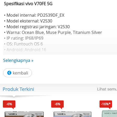
Spesifikasi vivo V70FE 5G
• Model internal: PD2539DF_EX
• Model eksternal: V2530
• Model registrasi jaringan: V2530
• Warna: Ocean Blue, Muse Purple, Titanium Silver
• IP rating: IP68/IP69
• OS: Funtouch OS 6
• Android: Android 16
• Prosesor: MediaTek Dimensity 7360-Turbo
Selengkapnya »
• CPU: Octa-core, 4nm
• Kecepatan: 2.5GHz x4 + 2.0GHz x4
• RAM/ROM: 8GB+256GB, 12GB+256GB, 8GB+512GB
• Tipe RAM: LPDDR5
• Tipe ROM: UFS 3.1
Produk Terkini
• Ekspansi RAM: Hingga 8GB/12GB
• Ekspansi ROM: Tidak didukung
• Baterai: 7000mAh (tipikal), 6870mAh (rated)
-6%
-6%
-16%*
• Pengisian daya: 90W
• Tipe baterai: Li-ion