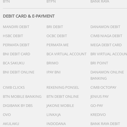
BTN
BTPN
BANK RAYA
DEBIT CARD & E-PAYMENT
MANDIRI DEBIT
BRI DEBIT
DANAMON DEBIT
HSBC DEBIT
OCBC DEBIT
CIMB NIAGA DEBIT
PERMATA DEBIT
PERMATA ME
MEGA DEBIT CARD
BNI DEBIT CARD
BCA VIRTUAL ACCOUNT
BRI VIRTUAL ACCOU
BCA SAKUKU
BRIMO
BRI POINT
BNI DEBIT ONLINE
IPAY BNI
DANAMON ONLINE
BANKING
CIMB CLICKS
REKENING PONSEL
CIMB OCTOPAY
BTN MOBILE BANKING
BTN DEBIT ONLINE
JENIUS PAY
DIGIBANK BY DBS
JAKONE MOBILE
GO-PAY
OVO
LINKAJA
KREDIVO
AKULAKU
INDODANA
BANK RAYA DEBIT