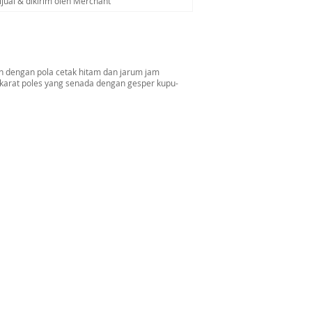
ijual & dikirim oleh Merchant
sh dengan pola cetak hitam dan jarum jam
n karat poles yang senada dengan gesper kupu-