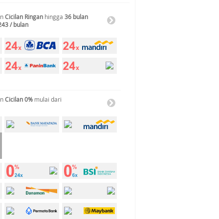
an
Cicilan Ringan
hingga
36 bulan
243 / bulan
an
Cicilan 0%
mulai dari