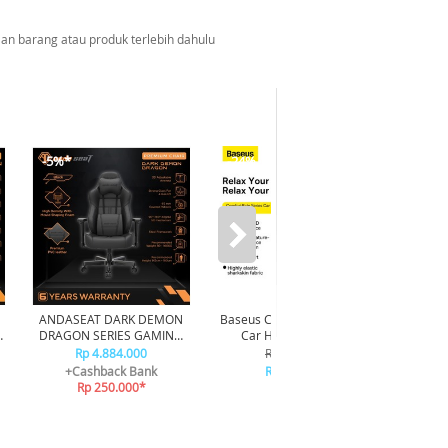
n barang atau produk terlebih dahulu
-5%*
-24%
ANDASEAT DARK DEMON
Baseus ComfortRide Series
ORICO 
DRAGON SERIES GAMING
Car Headrest Pillow
Bear 80
CHAIR - BLACK
CNTZ000013 - Gray
Rp 4.884.000
Rp 249.000
+Cashback Bank
Rp 189.000
Rp 250.000*