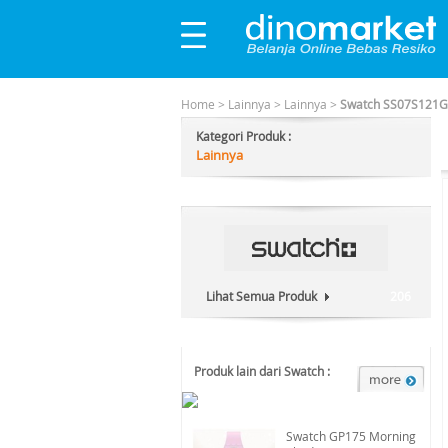
Home
>
Lainnya
>
Lainnya
>
Swatch SS07S121G R
Kategori Produk :
Lainnya
Lihat Semua Produk
206
Produk lain dari Swatch :
Swatch GP175 Morning