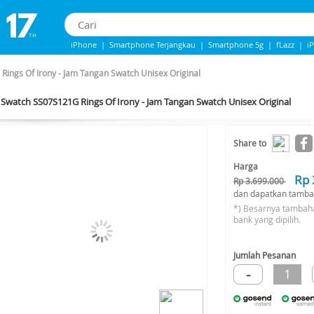
iPhone
|
Smartphone Terjangkau
|
Smartphone 5g
|
fLazz
|
i
IPHONE 13
|
IPHONE 14
|
Samsung Note
ings Of Irony - Jam Tangan Swatch Unisex Original
Swatch SS07S121G Rings Of Irony - Jam Tangan Swatch Unisex Original
-22%*
Share to
Harga
Rp 
Rp 3.699.000
dan dapatkan tamba
*) Besarnya tambah
bank yang dipilih.
Jumlah Pesanan
-
1