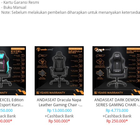
- Kartu Garansi Resmi
- Buku Manual
Note: Sebelum melakukan pembelian diharapkan untuk menanyakan ketersediaa
-5%*
XCEL Edition
ANDASEAT Dracula Napa
ANDASEAT DARK DEMON
sport Kursi
Leather Gaming Chair -
SERIES GAMING CHAIR -
g Chair
Black
BLACK
250.000
Rp 13.000.000
Rp 4.773.000
ack Bank
+Cashback Bank
+Cashback Bank
00.000*
Rp 500.000*
Rp 250.000*