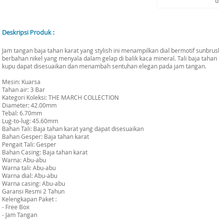
d
Deskripsi Produk :
Jam tangan baja tahan karat yang stylish ini menampilkan dial bermotif sunbru
berbahan nikel yang menyala dalam gelap di balik kaca mineral. Tali baja taha
kupu dapat disesuaikan dan menambah sentuhan elegan pada jam tangan.
Mesin: Kuarsa
Tahan air: 3 Bar
Kategori Koleksi: THE MARCH COLLECTION
Diameter: 42.00mm
Tebal: 6.70mm
Lug-to-lug: 45.60mm
Bahan Tali: Baja tahan karat yang dapat disesuaikan
Bahan Gesper: Baja tahan karat
Pengait Tali: Gesper
Bahan Casing: Baja tahan karat
Warna: Abu-abu
Warna tali: Abu-abu
Warna dial: Abu-abu
Warna casing: Abu-abu
Garansi Resmi 2 Tahun
Kelengkapan Paket :
- Free Box
- Jam Tangan