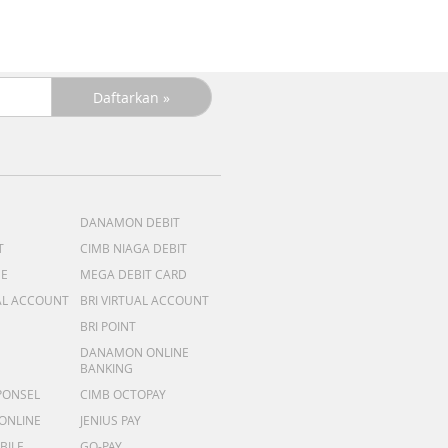
DANAMON DEBIT
T
CIMB NIAGA DEBIT
ME
MEGA DEBIT CARD
AL ACCOUNT
BRI VIRTUAL ACCOUNT
BRI POINT
DANAMON ONLINE
BANKING
PONSEL
CIMB OCTOPAY
 ONLINE
JENIUS PAY
BILE
GO-PAY