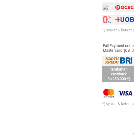
*) syarat & ketentu
Full Payment
untuk
Mastercard
,
JCB
, 
tambahan
cashback
Rp 250.000 *)
*) syarat & ketentu