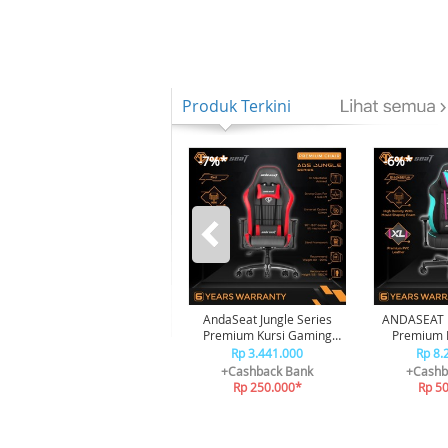
Produk Terkini
-7%*
-6%*
AndaSeat Jungle Series
ANDASEAT E
Premium Kursi Gaming
Premium E
Chair Black Red
Gamin
Rp 3.441.000
Rp 8.
+Cashback Bank
+Cashb
Rp 250.000*
Rp 5