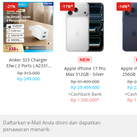
Warna pelat jam: Putih
-21%
-11%*
-14%*
Gerakan: Quartz ETA
Fungsi: Tanggal
Cadangan daya: BAT
Detail tali: Baja tahan karat
Warna tali: Abu-abu
Gesper: Gesper lipat
Garansi Resmi 2 Tahun
Include Box, Jam Tangan, Kartu Garansi, Manual
Anker 323 Charger
33w ( 2 Ports ) A2331 -
Apple iPhone 17 Pro
Apple i
White
Rp 315.000
Max 512GB - Silver
256GB 
Rp 249.000
Rp 31.499.000
Rp 2
Rp 29.499.000
Rp 2
+Cashback Bank
+Cash
Rp 1.500.000*
Rp 1
Daftarkan e-Mail Anda disini dan dapatkan
penawaran menarik.