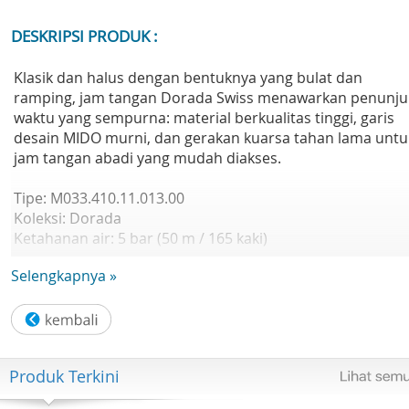
DESKRIPSI PRODUK :
Klasik dan halus dengan bentuknya yang bulat dan
ramping, jam tangan Dorada Swiss menawarkan penunju
waktu yang sempurna: material berkualitas tinggi, garis
desain MIDO murni, dan gerakan kuarsa tahan lama untu
jam tangan abadi yang mudah diakses.
Tipe: M033.410.11.013.00
Koleksi: Dorada
Ketahanan air: 5 bar (50 m / 165 kaki)
Berat (g): 103
Selengkapnya »
Bentuk casing: Bulat
Bahan casing: Baja tahan karat
Kristal: Kristal safir
Panjang casing (mm): 40.70
Lebar (mm): 38.00
Produk Terkini
Ketebalan rata-rata (mm): 6.4
Lebar lug (mm): 14.00