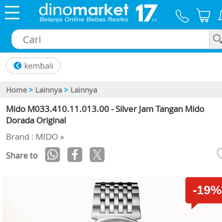
×
Home
>
Lainnya
>
Lainnya
Mido M033.410.11.013.00 - Silver Jam Tangan Mido
Dorada Original
Brand : MIDO »
Share to
-19%