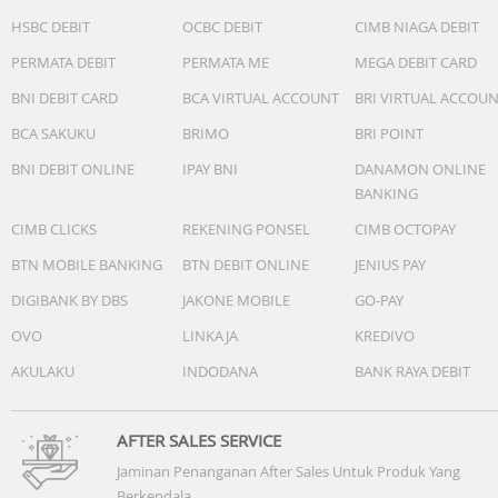
HSBC DEBIT
OCBC DEBIT
CIMB NIAGA DEBIT
PERMATA DEBIT
PERMATA ME
MEGA DEBIT CARD
BNI DEBIT CARD
BCA VIRTUAL ACCOUNT
BRI VIRTUAL ACCOU
BCA SAKUKU
BRIMO
BRI POINT
BNI DEBIT ONLINE
IPAY BNI
DANAMON ONLINE
BANKING
CIMB CLICKS
REKENING PONSEL
CIMB OCTOPAY
BTN MOBILE BANKING
BTN DEBIT ONLINE
JENIUS PAY
DIGIBANK BY DBS
JAKONE MOBILE
GO-PAY
OVO
LINKAJA
KREDIVO
AKULAKU
INDODANA
BANK RAYA DEBIT
AFTER SALES SERVICE
Jaminan Penanganan After Sales Untuk Produk Yang
Berkendala