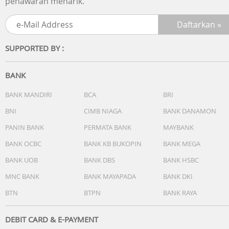
penawaran menarik.
iPhone & Android
Konektivitas
Bluetooth
SUPPORTED BY :
Sensor
Garmin Elevate Wrist Heart Rate Monitor
Pulse Ox Blood Oxygen Saturation Monitor
BANK
Accelerometer
Ambient Light Sensor
BANK MANDIRI
BCA
BRI
BNI
CIMB NIAGA
BANK DANAMON
Memori
7 timed activities; 14 days of activity tracking data
PANIN BANK
PERMATA BANK
MAYBANK
BANK OCBC
BANK KB BUKOPIN
BANK MEGA
Fitur
BANK UOB
BANK DBS
BANK HSBC
Daily Smart Features
Safety and Tracking Features
MNC BANK
BANK MAYAPADA
BANK DKI
Activity Tracking Features
BTN
BTPN
BANK RAYA
Training, Planning and Analysis Features
Running Features
Cycling Features
DEBIT CARD & E-PAYMENT