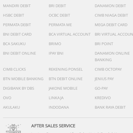
Clock Features
MANDIRI DEBIT
BRI DEBIT
DANAMON DEBIT
Dimensi
HSBC DEBIT
OCBC DEBIT
CIMB NIAGA DEBIT
35.4 x 35.4 x 10.1 mm
PERMATA DEBIT
PERMATA ME
MEGA DEBIT CARD
Berat
BNI DEBIT CARD
BCA VIRTUAL ACCOUNT
BRI VIRTUAL ACCOU
21.4 gr
BCA SAKUKU
BRIMO
BRI POINT
Lainnya
BNI DEBIT ONLINE
IPAY BNI
DANAMON ONLINE
Display Type
BANKING
Liquid Crystal
CIMB CLICKS
REKENING PONSEL
CIMB OCTOPAY
Display Size
BTN MOBILE BANKING
BTN DEBIT ONLINE
JENIUS PAY
25.4 mm x 21.3 mm
DIGIBANK BY DBS
JAKONE MOBILE
GO-PAY
Water Rating
OVO
LINKAJA
KREDIVO
Swim, 5 ATM
AKULAKU
INDODANA
BANK RAYA DEBIT
Battery Life
Up to 5 days
AFTER SALES SERVICE