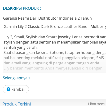
DESKRIPSI PRODUK :
Garansi Resmi Dari Distributor Indonesia 2 Tahun
Garmin Lily 2 Classic Dark Bronze Leather Band - Mulberr
Lily 2, Small, Stylish dan Smart Jewelry. Lensa bermotif ya
stylish dengan satu sentuhan menampilkan tampilan laya
sentuh yang cerah.
Saat dipasangkan ke smartphone, tetap terhubung deng
hal-hal penting melalui notifikasi panggilan telepon, SMS,
dan email yang langsung di pergelangan tangan Anda.
Lily bahkan membantu Anda menyesuaikan diri dengan
tubuh Anda dengan melacak langkah saat berjalan, tidur,
Selengkapnya »
detak jantung, tingkat energi tubuh, women's health dan
banyak lagi.
Dengan baterai yang tahan hingga 5 hari, Lily membantu
Anda tampil menawan hari demi hari.
Produk Terkini
Detail Produk