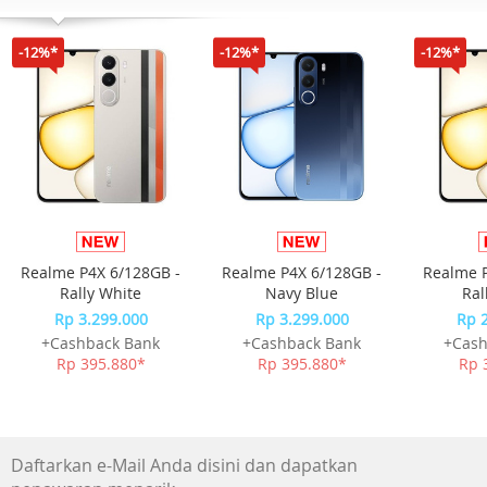
Lensa bermotif luwes dengan tampilan layar sentuh
Masa hidup baterai hingga 5 hari
-12%*
-12%*
-12%*
Smartwatch yang fashionable dengan case logam
Pemantauan kesehatan termasuk heart rate 24/7
Aplikasi Fitness Tracking dan Sports
Notifikasi yang dapat terhubung ke iPhone atau Android
Brand
Garmin
Warna
Realme P4X 6/128GB -
Realme P4X 6/128GB -
Realme P
Dark Bronze/Mulberry
Rally White
Navy Blue
Ral
Rp 3.299.000
Rp 3.299.000
Rp 
Touchscreen
+Cashback Bank
+Cashback Bank
+Cash
Yes
Rp 395.880*
Rp 395.880*
Rp 
Resolusi
240 x 201 pixels
Daftarkan e-Mail Anda disini dan dapatkan
Kompatibel