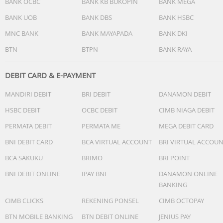
BANK OCBC
BANK KB BUKOPIN
BANK MEGA
BANK UOB
BANK DBS
BANK HSBC
MNC BANK
BANK MAYAPADA
BANK DKI
BTN
BTPN
BANK RAYA
DEBIT CARD & E-PAYMENT
MANDIRI DEBIT
BRI DEBIT
DANAMON DEBIT
HSBC DEBIT
OCBC DEBIT
CIMB NIAGA DEBIT
PERMATA DEBIT
PERMATA ME
MEGA DEBIT CARD
BNI DEBIT CARD
BCA VIRTUAL ACCOUNT
BRI VIRTUAL ACCOU
BCA SAKUKU
BRIMO
BRI POINT
BNI DEBIT ONLINE
IPAY BNI
DANAMON ONLINE
BANKING
CIMB CLICKS
REKENING PONSEL
CIMB OCTOPAY
BTN MOBILE BANKING
BTN DEBIT ONLINE
JENIUS PAY