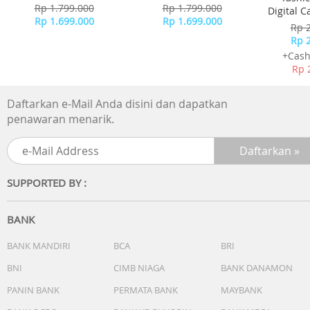
- Brown
- Sky Blue
Rp 1.799.000
Rp 1.799.000
Digital 
Rp 1.699.000
Rp 1.699.000
-
Rp 
Rp 
+Cash
Rp 
Daftarkan e-Mail Anda disini dan dapatkan
penawaran menarik.
SUPPORTED BY :
BANK
BANK MANDIRI
BCA
BRI
BNI
CIMB NIAGA
BANK DANAMON
PANIN BANK
PERMATA BANK
MAYBANK