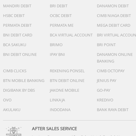
MANDIRI DEBIT
BRI DEBIT
DANAMON DEBIT
HSBC DEBIT
OCBC DEBIT
CIMB NIAGA DEBIT
PERMATA DEBIT
PERMATA ME
MEGA DEBIT CARD
BNI DEBIT CARD
BCA VIRTUAL ACCOUNT
BRI VIRTUAL ACCOU
BCA SAKUKU
BRIMO
BRI POINT
BNI DEBIT ONLINE
IPAY BNI
DANAMON ONLINE
BANKING
CIMB CLICKS
REKENING PONSEL
CIMB OCTOPAY
BTN MOBILE BANKING
BTN DEBIT ONLINE
JENIUS PAY
DIGIBANK BY DBS
JAKONE MOBILE
GO-PAY
OVO
LINKAJA
KREDIVO
AKULAKU
INDODANA
BANK RAYA DEBIT
AFTER SALES SERVICE