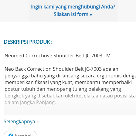
Ingin kami yang menghubungi Anda?
Silakan isi form »
DESKRIPSI PRODUK :
Neomed Correctiove Shoulder Belt JC-7003 - M
Neo Back Correction Shoulder Belt JC-7003 adalah
penyangga bahu yang dirancang secara ergonomis deng
memberikan fiksasi yang kuat, membantu memperbaiki
postur tubuh dan menopang tulang belakang yang
bengkok yang disebabkan oleh kecelakaan atau posisi sta
dalam jangka Panjang.
Keunggulan Neomed Back Correction Shoulder Belt JC-70
Selengkapnya »
:
1. Buatan Korea dengan kualitas terbaik dan mendapatk
pengakuan dari berbagai negara secara kualitas, keaslian