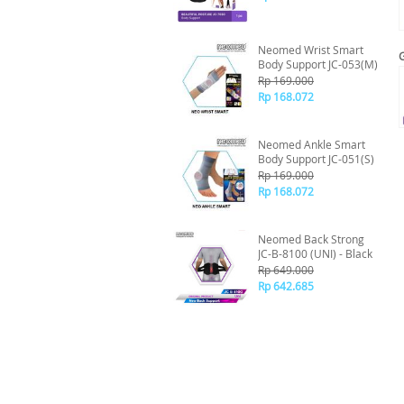
Neomed Wrist Smart
Body Support JC-053(M)
Rp 169.000
Rp 168.072
Neomed Ankle Smart
Body Support JC-051(S)
Rp 169.000
Rp 168.072
Neomed Back Strong
JC-B-8100 (UNI) - Black
Rp 649.000
Rp 642.685