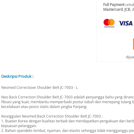
Full Payment
untuk
Mastercard
,
JCB
, 
diju
Deskripsi Produk :
Neomed Correctiove Shoulder Belt JC-7003 - L
Neo Back Correction Shoulder Belt JC-7003 adalah penyangga bahu yang dir
fiksasi yang kuat, membantu memperbaiki postur tubuh dan menopang tulang 
kecelakaan atau posisi statis dalam jangka Panjang.
Keunggulan Neomed Back Correction Shoulder Belt JC-7003 :
1. Buatan Korea dengan kualitas terbaik dan mendapatkan pengakuan dari berba
kepuasan pelanggan.
2. Bahan spandeks lembut, nyaman, dan elastis sehingga tidak mengganggu pe