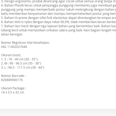
3. Design ergonomis, produk dirancang agar cocok untuk semua orang tanpa m
4. Bahan Plastik keras untuk penyangga punggung membantu juga membuat gar
punggung yang mampu memperbaiki postur tubuh melengkung dengan bahan plas
bahu memberikan kenyamanan dan mampu mempertahankan postur yang bena
5. Bahan Hi-prene dengan sifat fisik elastisitas dapat direntangkan ke empat ara
6. Bahan Velcro nylex dengan daya rekat 99,9%, tidak memberikan kesan berb
7. Bahan neo mesh dengan tiga lapisan bahan yang berventilasi baik. Bahan lu
lubang kecil untuk memastikan sirkulasi udara yang baik. Kain bagian tengah me
tahan keringat.
Nomor Registrasi Alat Kesehatan:
AKL 11402027646
Ukuran (size):
1. S : 76 - 90 cm (30 - 35").
2. M : 90 - 96.5 cm (35 - 38")
3. L : 96.5 - 111.5 cm (38 - 44")
Nomor Barcode :
826889900176
Ukuran Package :
14 x 5.5 x 32 cm