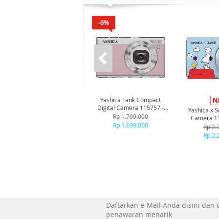
-6%
Yashica Tank Compact
Digital Camera 115757 -
Yashica x S
Pink Marshmallow
Rp 1.799.000
Camera 11
Rp 1.699.000
Rp 2.
Rp 2.
Daftarkan e-Mail Anda disini dan
penawaran menarik