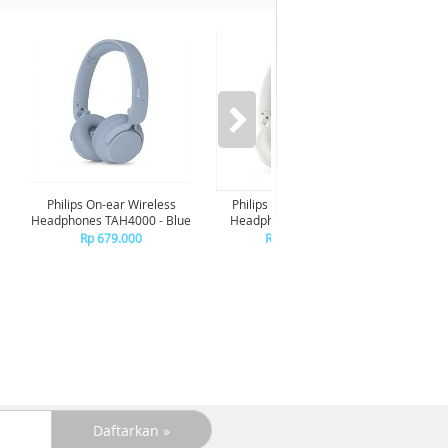
Philips On-ear Wireless
Philips On-ear Wireless
Phili
Headphones TAH4000 - Blue
Headphones TAH4000 -
Headp
White
Rp 679.000
Rp 679.000