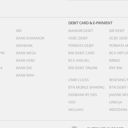
DEBIT CARD & E-PAYMENT
BRI
MANDIRI DEBIT
BRI DEBIT
BANK DANAMON
HSBC DEBIT
OCBC DEBI
MAYBANK
PERMATA DEBIT
PERMATA 
PIN
BANK MEGA
BNI DEBIT CARD
BCA VIRTU
BANK HSBC
BCA SAKUKU
BRIMO
DA
BANK DKI
BNI DEBIT ONLINE
IPAY BNI
BANK RAYA
CIMB CLICKS
REKENING 
BTN MOBILE BANKING
BTN DEBIT
DIGIBANK BY DBS
JAKONE MO
OVO
LINKAJA
AKULAKU
INDODANA