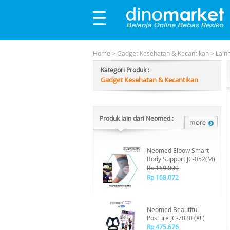
Home
>
Gadget Kesehatan & Kecantikan
>
Lain
Kategori Produk :
Gadget Kesehatan & Kecantikan
Produk lain dari Neomed :
Neomed Elbow Smart
Body Support JC-052(M)
Rp 169.000
Rp 168.072
Neomed Beautiful
Posture JC-7030 (XL)
Rp 475.676