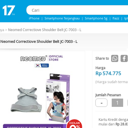
iPhone
|
Smartphone Terjangkau
|
Smartphone 5g
|
flazz
|
Ip
Iphone 13
|
IPHONE 14
|
Samsung Note
nya
>
Neomed Correctiove Shoulder Belt JC-7003 - L
Neomed Correctiove Shoulder Belt JC-7003 - L
Share to
Harga
Rp 574.775
(Harga sudah terma
Jumlah Pesanan
-
1
Kartu Kredit deng
mulai dari
Rp 28.8