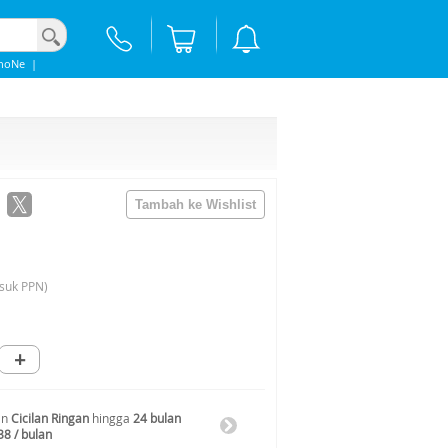
hoNe
|
suk PPN)
+
an
Cicilan Ringan
hingga
24 bulan
38 / bulan