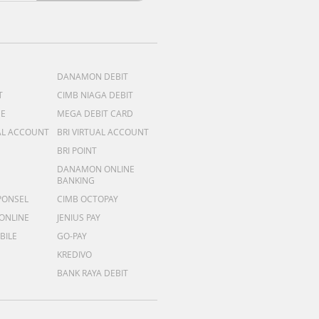
DANAMON DEBIT
T
CIMB NIAGA DEBIT
ME
MEGA DEBIT CARD
AL ACCOUNT
BRI VIRTUAL ACCOUNT
BRI POINT
DANAMON ONLINE
BANKING
PONSEL
CIMB OCTOPAY
 ONLINE
JENIUS PAY
BILE
GO-PAY
KREDIVO
BANK RAYA DEBIT