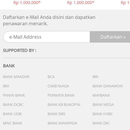
5000mAh Battery
Rp 1.000.000*
Rp 1.000.000*
Rp 1
Type-C Support 15W Charging
T7250 Octa-core
Daftarkan e-Mail Anda disini dan dapatkan
Android 15 (Go Edition)
penawaran menarik.
Side Fingerprint + Face Unlock
4.5G Network
DTS Sound Effects
SUPPORTED BY :
BANK
BANK MANDIRI
BCA
BRI
BNI
CIMB NIAGA
BANK DANAMON
PANIN BANK
PERMATA BANK
MAYBANK
BANK OCBC
BANK KB BUKOPIN
BANK MEGA
BANK UOB
BANK DBS
BANK HSBC
MNC BANK
BANK MAYAPADA
BANK DKI