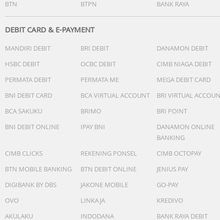
BTN
BTPN
BANK RAYA
DEBIT CARD & E-PAYMENT
MANDIRI DEBIT
BRI DEBIT
DANAMON DEBIT
HSBC DEBIT
OCBC DEBIT
CIMB NIAGA DEBIT
PERMATA DEBIT
PERMATA ME
MEGA DEBIT CARD
BNI DEBIT CARD
BCA VIRTUAL ACCOUNT
BRI VIRTUAL ACCOU
BCA SAKUKU
BRIMO
BRI POINT
BNI DEBIT ONLINE
IPAY BNI
DANAMON ONLINE
BANKING
CIMB CLICKS
REKENING PONSEL
CIMB OCTOPAY
BTN MOBILE BANKING
BTN DEBIT ONLINE
JENIUS PAY
DIGIBANK BY DBS
JAKONE MOBILE
GO-PAY
OVO
LINKAJA
KREDIVO
AKULAKU
INDODANA
BANK RAYA DEBIT