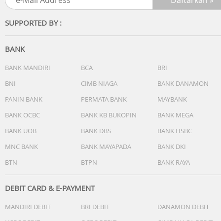
desain tahan tumpahan (2), dan daya tahan baterai
keyboard 12 bulan (1)
SUPPORTED BY :
Tahan lama dan andal: Diciptakan demi kualitas, keyboar
Bluetooth MK250 menawarkan tombol yang tahan lama,
BANK
desain tahan tumpahan (2), dan daya tahan baterai
keyboard 12 bulan (1)
BANK MANDIRI
BCA
BRI
BNI
CIMB NIAGA
BANK DANAMON
Menghemat ruang: dengan tata letak ringkas yang masih
menyertakan tombol angka, tombol panah, dan tombol F
PANIN BANK
PERMATA BANK
MAYBANK
pintasan yang praktis
BANK OCBC
BANK KB BUKOPIN
BANK MEGA
BANK UOB
BANK DBS
BANK HSBC
Dibuat secara bertanggung jawab: Dirancang agar awet,
komponen plastik MK250 dibuat tahan lama dengan
MNC BANK
BANK MAYAPADA
BANK DKI
minimal 66% (mouse) dan 64% (keyboard) plastik daur
BTN
BTPN
BANK RAYA
ulang (3)(4)
Dibuat secara bertanggung jawab: Dirancang agar awet,
DEBIT CARD & E-PAYMENT
komponen plastik MK250 dibuat tahan lama dengan
MANDIRI DEBIT
BRI DEBIT
DANAMON DEBIT
minimal 66% (mouse) dan 64% (keyboard) plastik daur
ulang (3)(4)