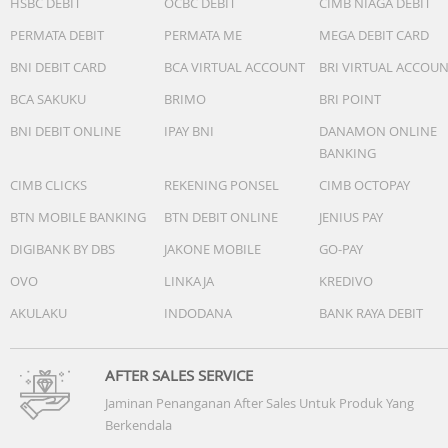
HSBC DEBIT
OCBC DEBIT
CIMB NIAGA DEBIT
PERMATA DEBIT
PERMATA ME
MEGA DEBIT CARD
Daya tahan baterai tanpa rasa khawatir: nikmati
penggunaan setiap hari selama 12 bulan sebelum
BNI DEBIT CARD
BCA VIRTUAL ACCOUNT
BRI VIRTUAL ACCOU
mengganti baterai (1)
BCA SAKUKU
BRIMO
BRI POINT
Keyboard Logitech MK250
BNI DEBIT ONLINE
IPAY BNI
DANAMON ONLINE
BANKING
Konektivitas Bluetooth®
CIMB CLICKS
REKENING PONSEL
CIMB OCTOPAY
Terhubung secara instan, tidak memerlukan dongle
BTN MOBILE BANKING
BTN DEBIT ONLINE
JENIUS PAY
Desain tahan tumpahan
DIGIBANK BY DBS
JAKONE MOBILE
GO-PAY
Tahan lama dan lebih aman untuk ketenangan pikiran
OVO
LINKAJA
KREDIVO
Pengetikan yang nyaman
AKULAKU
INDODANA
BANK RAYA DEBIT
Tombol berpostur dalam memandu jari
Ringkas dengan numpad
AFTER SALES SERVICE
Menghemat ruang, fungsionalitas penuh
Jaminan Penanganan After Sales Untuk Produk Yang
Berkendala
Dibuat untuk ketahanan yang lama