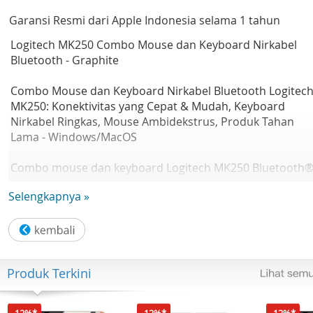
Garansi Resmi dari Apple Indonesia selama 1 tahun
Logitech MK250 Combo Mouse dan Keyboard Nirkabel
Bluetooth - Graphite
Combo Mouse dan Keyboard Nirkabel Bluetooth Logitec
MK250: Konektivitas yang Cepat & Mudah, Keyboard
Nirkabel Ringkas, Mouse Ambidekstrus, Produk Tahan
Lama - Windows/MacOS
Combo mouse dan keyboard Logitech MK250 Bluetooth
dilengkapi konektivitas Bluetooth® yang mudah.
Selengkapnya »
Terhubung dalam hitungan detik tanpa memerlukan
dongle, mengosongkan porta USB dan memastikan ruan
kerja yang rapi. Dibuat agar awet, K250 memiliki desain
tahan tumpahan (2) untuk kinerja yang andal,
menjadikannya pilihan ideal untuk rumah yang sibuk.
Produk Terkini
Bentuk mouse M196 ambidekstrous yang nyaman dan
tombol K250 yang cepat, responsif, dan berpostur dalam
-12%*
-12%*
-12%*