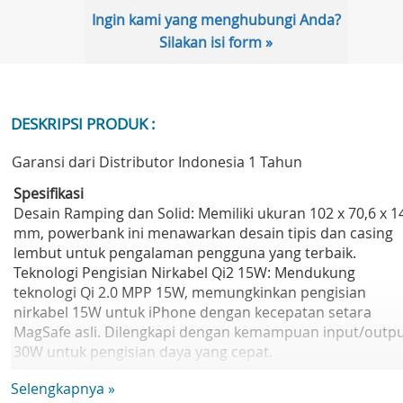
Ingin kami yang menghubungi Anda?
Silakan isi form »
DESKRIPSI PRODUK :
Garansi dari Distributor Indonesia 1 Tahun
Spesifikasi
Desain Ramping dan Solid: Memiliki ukuran 102 x 70,6 x 1
mm, powerbank ini menawarkan desain tipis dan casing
lembut untuk pengalaman pengguna yang terbaik.
Teknologi Pengisian Nirkabel Qi2 15W: Mendukung
teknologi Qi 2.0 MPP 15W, memungkinkan pengisian
nirkabel 15W untuk iPhone dengan kecepatan setara
MagSafe asli. Dilengkapi dengan kemampuan input/outp
30W untuk pengisian daya yang cepat.
Sensasi Pegangan yang Optimal: Dilengkapi dengan
Selengkapnya »
pengaturan suhu optimal, dengan suhu yang tidak meleb