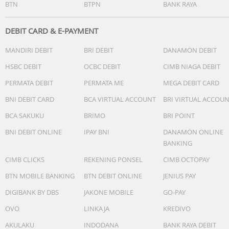
BTN
BTPN
BANK RAYA
DEBIT CARD & E-PAYMENT
MANDIRI DEBIT
BRI DEBIT
DANAMON DEBIT
HSBC DEBIT
OCBC DEBIT
CIMB NIAGA DEBIT
PERMATA DEBIT
PERMATA ME
MEGA DEBIT CARD
BNI DEBIT CARD
BCA VIRTUAL ACCOUNT
BRI VIRTUAL ACCOU
BCA SAKUKU
BRIMO
BRI POINT
BNI DEBIT ONLINE
IPAY BNI
DANAMON ONLINE
BANKING
CIMB CLICKS
REKENING PONSEL
CIMB OCTOPAY
BTN MOBILE BANKING
BTN DEBIT ONLINE
JENIUS PAY
DIGIBANK BY DBS
JAKONE MOBILE
GO-PAY
OVO
LINKAJA
KREDIVO
AKULAKU
INDODANA
BANK RAYA DEBIT