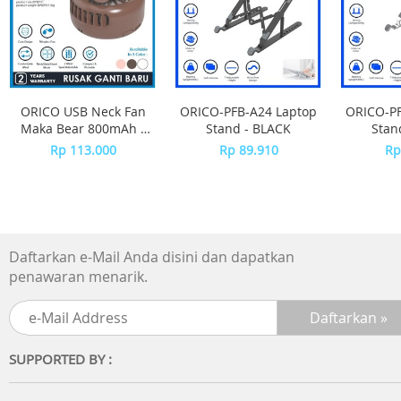
ORICO USB Neck Fan
ORICO-PFB-A24 Laptop
ORICO-PF
Maka Bear 800mAh -
Stand - BLACK
Stan
GXZ-F1013 - BROWN
Rp 113.000
Rp 89.910
Rp
Daftarkan e-Mail Anda disini dan dapatkan
penawaran menarik.
SUPPORTED BY :