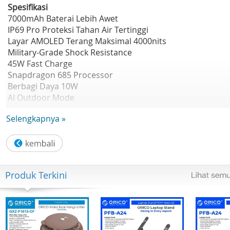
Spesifikasi
7000mAh Baterai Lebih Awet
IP69 Pro Proteksi Tahan Air Tertinggi
Layar AMOLED Terang Maksimal 4000nits
Military-Grade Shock Resistance
45W Fast Charge
Snapdragon 685 Processor
Berbagi Daya 10W
AI Outdoor Mode
AI Edit Genie
Selengkapnya »
Speaker UltraBoom 400%
50M AI Camera
Desain Bulu yang Ringan
RAM hingga 8GB
ROM 256GB
Produk Terkini
RAM Dinamis
realme UI