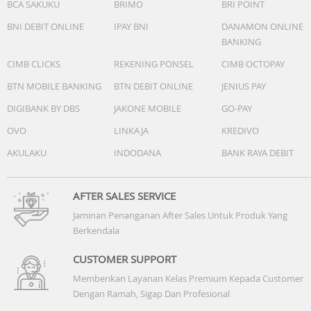
BCA SAKUKU
BRIMO
BRI POINT
BNI DEBIT ONLINE
IPAY BNI
DANAMON ONLINE
BANKING
CIMB CLICKS
REKENING PONSEL
CIMB OCTOPAY
BTN MOBILE BANKING
BTN DEBIT ONLINE
JENIUS PAY
DIGIBANK BY DBS
JAKONE MOBILE
GO-PAY
OVO
LINKAJA
KREDIVO
AKULAKU
INDODANA
BANK RAYA DEBIT
AFTER SALES SERVICE
Jaminan Penanganan After Sales Untuk Produk Yang
Berkendala
CUSTOMER SUPPORT
Memberikan Layanan Kelas Premium Kepada Customer
Dengan Ramah, Sigap Dan Profesional