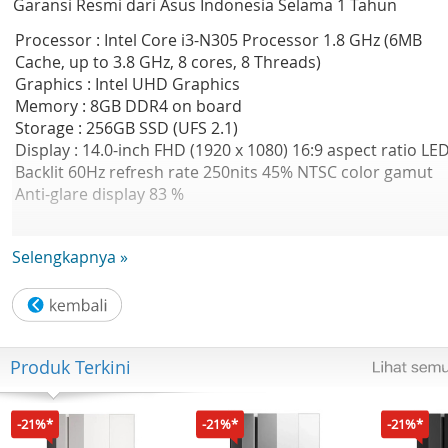
Garansi Resmi dari Asus Indonesia Selama 1 Tahun
Processor : Intel Core i3-N305 Processor 1.8 GHz (6MB
Cache, up to 3.8 GHz, 8 cores, 8 Threads)
Graphics : Intel UHD Graphics
Memory : 8GB DDR4 on board
Storage : 256GB SSD (UFS 2.1)
Display : 14.0-inch FHD (1920 x 1080) 16:9 aspect ratio LE
Backlit 60Hz refresh rate 250nits 45% NTSC color gamut
Anti-glare display 83 %
Operating System : Windows 11 Home
Selengkapnya »
Office : Microsoft Office Home 2024 + Microsoft 365 Basic
(One Drive + Outlook) (1 Year)
Front-facing camera : 720p HD camera With privacy shutt
Wireless : Wi-Fi 6E(802.11ax) (Dual band) 1*1 + Bluetooth
Produk Terkini
5.3 Wireless Card
Keyboard type : Backlit Chiclet Keyboard
Touchpad : Touchpad
-21%*
-21%*
-21%*
FingerPrint