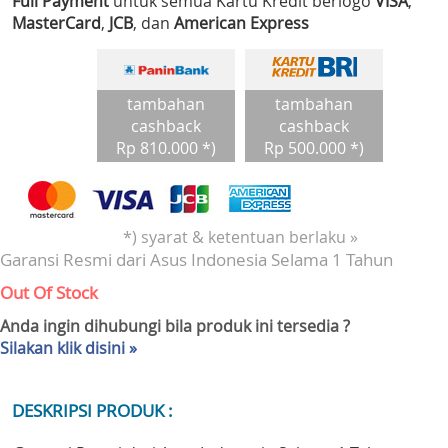
Full Payment
untuk semua Kartu Kredit berlogo
VISA
,
MasterCard
,
JCB
, dan
American Express
tambahan
tambahan
cashback
cashback
Rp 810.000 *)
Rp 500.000 *)
*) syarat & ketentuan berlaku »
Garansi Resmi dari Asus Indonesia Selama 1 Tahun
Out Of Stock
Anda ingin dihubungi bila produk ini tersedia ?
Silakan klik disini »
DESKRIPSI PRODUK :