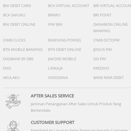
BNI DEBIT CARD
BCA VIRTUAL ACCOUNT
BRI VIRTUAL ACCOU
BCA SAKUKU
BRIMO
BRI POINT
BNI DEBIT ONLINE
IPAY BNI
DANAMON ONLINE
BANKING
CIMB CLICKS
REKENING PONSEL
CIMB OCTOPAY
BTN MOBILE BANKING
BTN DEBIT ONLINE
JENIUS PAY
DIGIBANK BY DBS
JAKONE MOBILE
GO-PAY
OVO
LINKAJA
KREDIVO
AKULAKU
INDODANA
BANK RAYA DEBIT
AFTER SALES SERVICE
Jaminan Penanganan After Sales Untuk Produk Yang
Berkendala
CUSTOMER SUPPORT
Memberikan Layanan Kelas Premium Kepada Customer