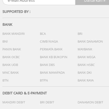
daya tahan seharian. Teknologi Super Fast Charging 25W,
Wireless Charging 15W, dan Reverse Wireless Charging
SUPPORTED BY :
(PowerShare) memastikan Anda selalu siap beraktivitas
kapan saja, di mana saja.
BANK
One UI
One UI terbaru mendukung pengalaman lipat yang lebih
BANK MANDIRI
BCA
BRI
cerdas. Gunakan layar depan untuk membalas pesan,
BNI
CIMB NIAGA
BANK DANAMON
mengambil selfie, atau mengontrol musik tanpa membuk
PANIN BANK
PERMATA BANK
MAYBANK
ponsel. Dengan Flex Mode dan Multi-Window, multitaskin
jadi lebih mudah dalam genggaman Anda.
BANK OCBC
BANK KB BUKOPIN
BANK MEGA
BANK UOB
BANK DBS
BANK HSBC
Spesifikasi Utama
Performa
MNC BANK
BANK MAYAPADA
BANK DKI
- Prosesor: Exynos 2500
BTN
BTPN
BANK RAYA
- RAM: 12GB
- Storage: 256GB / 512GB
- Network: 5G Ready
DEBIT CARD & E-PAYMENT
MANDIRI DEBIT
BRI DEBIT
DANAMON DEBIT
Layar
- Layar Utama: 6.9” Dynamic AMOLED 2X, 120Hz Adaptive