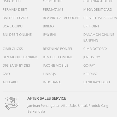
HSBC DEBIT
OCBC DEBIT
CIMB NIAGA DEBIT
- Layar Cover: 4.1”
PERMATA DEBIT
PERMATA ME
MEGA DEBIT CARD
- Resolusi: 2520 x 1080 (FHD+)
BNI DEBIT CARD
BCA VIRTUAL ACCOUNT
BRI VIRTUAL ACCOU
Kamera
BCA SAKUKU
BRIMO
BRI POINT
- Kamera Belakang: 50 MP (Wide) + 12 MP (Ultra-Wide)
- OIS & Auto Focus: Ya
BNI DEBIT ONLINE
IPAY BNI
DANAMON ONLINE
- Zoom: Digital hingga 30x
BANKING
- Kamera Depan: 10 MP
CIMB CLICKS
REKENING PONSEL
CIMB OCTOPAY
- Video: UHD 8K @60fps
BTN MOBILE BANKING
BTN DEBIT ONLINE
JENIUS PAY
Baterai
DIGIBANK BY DBS
JAKONE MOBILE
GO-PAY
- Kapasitas: 4300mAh
OVO
LINKAJA
KREDIVO
- Super Fast Charging 25W
- Wireless Charging 15W
AKULAKU
INDODANA
BANK RAYA DEBIT
- Reverse Wireless Charging (PowerShare)
Ketangguhan & Fitur Lainnya
AFTER SALES SERVICE
- Material: Gorilla Glass Victus2 & Armor Aluminum
Jaminan Penanganan After Sales Untuk Produk Yang
- Ketahanan Air dan Debu: IP68
Berkendala
- Dimensi (Open): 166.7 x 75.2 x 6.5 mm