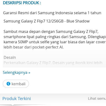
DESKRIPSI PRODUK :
Garansi Resmi dari Samsung Indonesia selama 1 tahun
Samsung Galaxy Z Flip7 12/256GB - Blue Shadow
Sambut masa depan dengan Samsung Galaxy Z Flip7,
smartphone lipat paling ringkas dari Samsung. Dilengkap
kamera 50MP untuk selfie yang luar biasa dan layar cover
lebih besar dari pocket-perfect AI.
Desain
Perkenalkan Galaxy Z Flip7. Desain yang ikonik kini lebih
ramping dan ringan. Dibalut Armor FlexHinge yang kuat
Selengkapnya »
dan perlindungan Corning Gorilla Glass Victus , Galaxy Z
Flip7 tidak hanya bergaya, tapi juga tangguh dan fungsion
saat dibuka maupun dilipat.
Layar
Produk Terkini
Lipat untuk kenyamanan, buka untuk pengalaman penuh
Layar utama 6.9"" FHD+ Dynamic AMOLED 2X