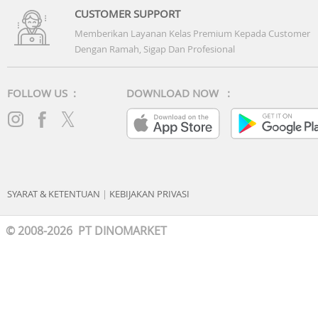
- Dimensi (Folded): 85.5 x 75.2 x 13.7 mm
CUSTOMER SUPPORT
- Berat: 188g
Memberikan Layanan Kelas Premium Kepada Customer
Dengan Ramah, Sigap Dan Profesional
Konektivitas: USB Type-C, Dual SIM (1 Physical + 1 eSIM),
Bluetooth v5.3, NFC
FOLLOW US :
DOWNLOAD NOW :
Warna: Blue Shadow, Coral Red, Jetblack
Others
SYARAT & KETENTUAN
|
KEBIJAKAN PRIVASI
© 2008-2026 PT DINOMARKET