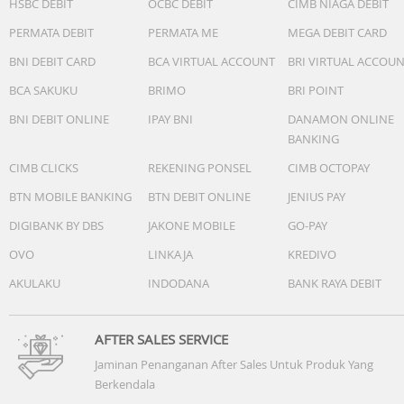
HSBC DEBIT
OCBC DEBIT
CIMB NIAGA DEBIT
LET YOUR PASSIONS PREVAIL
PERMATA DEBIT
PERMATA ME
MEGA DEBIT CARD
LEBIH DARI 100 APLIKASI OLAHRAGA DAN PEMETAAN
TERPASANG
BNI DEBIT CARD
BCA VIRTUAL ACCOUNT
BRI VIRTUAL ACCOU
BCA SAKUKU
BRIMO
BRI POINT
BNI DEBIT ONLINE
IPAY BNI
DANAMON ONLINE
BANKING
CIMB CLICKS
REKENING PONSEL
CIMB OCTOPAY
BTN MOBILE BANKING
BTN DEBIT ONLINE
JENIUS PAY
DIGIBANK BY DBS
JAKONE MOBILE
GO-PAY
OVO
LINKAJA
KREDIVO
AKULAKU
INDODANA
BANK RAYA DEBIT
MAKE AND TAKE CALLS
AFTER SALES SERVICE
SPEAKER DAN MIKROFON TERPASANG | PERINTAH SUARA
Jaminan Penanganan After Sales Untuk Produk Yang
Berkendala