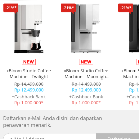
-21%*
-21%*
-21%*
xBloom Studio Coffee
xBloom Studio Coffee
xBloom 
Machine - Twilight
Machine - Moonlight
Machine
PEAK PERFORMANCE IS YOURS
White
Rp 14.499.000
Rp 14.499.000
Rp 1
PEMANTAUAN KESEHATAN DAN KESEJAHTERAAN 24/7 |
Rp 12.499.000
Rp 12.499.000
Rp 1
FITUR PELATIHAN LANJUTAN
+Cashback Bank
+Cashback Bank
+Cash
Rp 1.000.000*
Rp 1.000.000*
Rp 1
Daftarkan e-Mail Anda disini dan dapatkan
penawaran menarik.