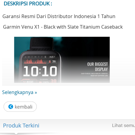
DESKRIPSI PRODUK :
Garansi Resmi Dari Distributor Indonesia 1 Tahun
Garmin Venu X1 - Black with Slate Titanium Caseback
Selengkapnya »
OUR THINNEST WATCH CASE
RAMPING | RINGAN | CASEBACK TITANIUM
Produk Terkini