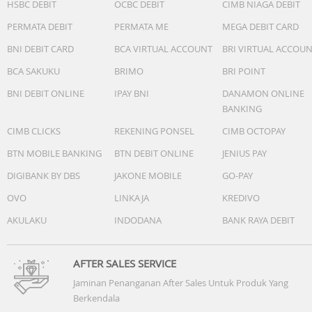
HSBC DEBIT
OCBC DEBIT
CIMB NIAGA DEBIT
PERMATA DEBIT
PERMATA ME
MEGA DEBIT CARD
BNI DEBIT CARD
BCA VIRTUAL ACCOUNT
BRI VIRTUAL ACCOU
BCA SAKUKU
BRIMO
BRI POINT
BNI DEBIT ONLINE
IPAY BNI
DANAMON ONLINE
BANKING
CIMB CLICKS
REKENING PONSEL
CIMB OCTOPAY
BTN MOBILE BANKING
BTN DEBIT ONLINE
JENIUS PAY
DIGIBANK BY DBS
JAKONE MOBILE
GO-PAY
OVO
LINKAJA
KREDIVO
AKULAKU
INDODANA
BANK RAYA DEBIT
AFTER SALES SERVICE
Jaminan Penanganan After Sales Untuk Produk Yang
Berkendala