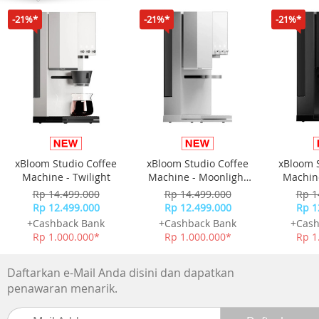
Mode GPS baterai maks : Hingga 54 jam
-21%*
-21%*
-21%*
Aktivitas GPS Ekspedisi : Hingga 25 hari
RATING AIR : 10 ATM
MEMORI/RIWAYAT : 32 MB
xBloom Studio Coffee
xBloom Studio Coffee
xBloom 
Machine - Twilight
Machine - Moonlight
Machine
White
Rp 14.499.000
Rp 14.499.000
Rp 1
Rp 12.499.000
Rp 12.499.000
Rp 1
+Cashback Bank
+Cashback Bank
+Cash
Rp 1.000.000*
Rp 1.000.000*
Rp 1
Daftarkan e-Mail Anda disini dan dapatkan
penawaran menarik.