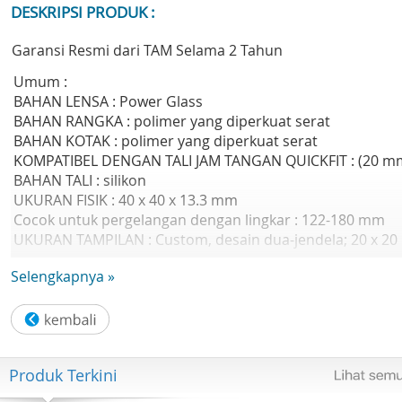
DESKRIPSI PRODUK :
Garansi Resmi dari TAM Selama 2 Tahun
Umum :
BAHAN LENSA : Power Glass
BAHAN RANGKA : polimer yang diperkuat serat
BAHAN KOTAK : polimer yang diperkuat serat
KOMPATIBEL DENGAN TALI JAM TANGAN QUICKFIT : (20 m
BAHAN TALI : silikon
UKURAN FISIK : 40 x 40 x 13.3 mm
Cocok untuk pergelangan dengan lingkar : 122-180 mm
UKURAN TAMPILAN : Custom, desain dua-jendela; 20 x 20
mm
Selengkapnya »
RESOLUSI TAMPILAN : 156 x 156 piksel (area aktif)
JENIS LAYAR : monokrom, terlihat di bawah sinar matahari
transflective memori-in-pixel (MIP)
BERAT : 43 g
MASA PAKAI BATERAI : Mode Jam Pintar: Hingga 21 hari
Produk Terkini
Mode Hemat Baterai : Hingga 50 hari
GPS : Hingga 22 jam