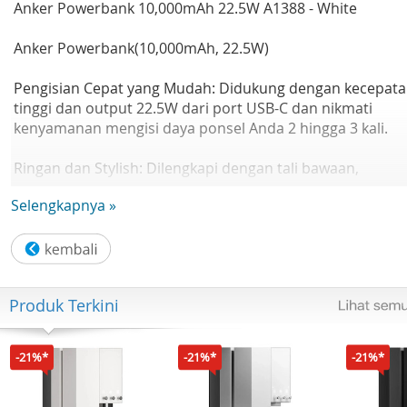
Anker Powerbank 10,000mAh 22.5W A1388 - White
Anker Powerbank(10,000mAh, 22.5W)
Pengisian Cepat yang Mudah: Didukung dengan kecepat
tinggi dan output 22.5W dari port USB-C dan nikmati
kenyamanan mengisi daya ponsel Anda 2 hingga 3 kali.
Ringan dan Stylish: Dilengkapi dengan tali bawaan,
powerbank ini memastikan Kemudahan untuk Bawa dan
Selengkapnya »
pengisian yang nyaman di mana pun Kamu berada, deng
desain yang ramping!
Kekuatan Portabel: Temukan kekuatan baterai 10.000mA
dalam desain ramping 151 x 71.4 x 15.9 mm, memberikan
Produk Terkini
daya untuk ponsel dan tablet selama berhari-hari.
Mode Trickle-Charging: Isi daya earbud atau perangkat
-21%*
-21%*
-21%*
berdaya rendah lainnya dengan menggunakan mode
pengisian lambat.