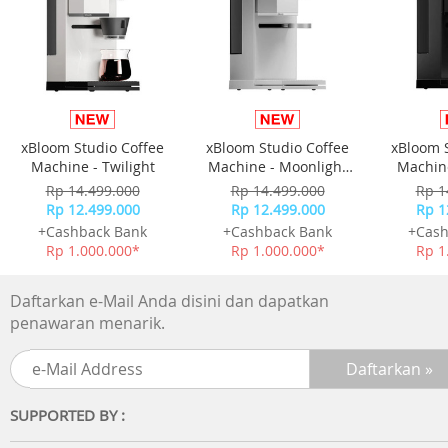
Casing Pelindung untuk Kabel USB-C: Simpan, lindungi, d
bawa kabel USB-C dengan praktis dalam wadah yang
disediakan.
Kesesuaian Universal: Mengisi daya berbagai jenis ponsel
smartphone, tablet, dan perangkat lain dengan efisiensi
xBloom Studio Coffee
xBloom Studio Coffee
xBloom 
yang optimal.
Machine - Twilight
Machine - Moonlight
Machine
White
Rp 14.499.000
Rp 14.499.000
Rp 1
Kelengkapan:
Rp 12.499.000
Rp 12.499.000
Rp 1
1x Anker Powerbank 10,000mAh, 22.5W
+Cashback Bank
+Cashback Bank
+Cash
1x Kabel USB-C ke USB-C
Rp 1.000.000*
Rp 1.000.000*
Rp 1
1x Buku Panduan dan Petunjuk
1x Kartu Garansi
Daftarkan e-Mail Anda disini dan dapatkan
penawaran menarik.
SUPPORTED BY :