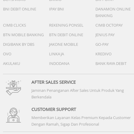
BNI DEBIT ONLINE
IPAY BNI
DANAMON ONLINE
BANKING
CIMB CLICKS
REKENING PONSEL
CIMB OCTOPAY
BTN MOBILE BANKING
BTN DEBIT ONLINE
JENIUS PAY
DIGIBANK BY DBS
JAKONE MOBILE
GO-PAY
OVO
LINKAJA
KREDIVO
AKULAKU
INDODANA
BANK RAYA DEBIT
AFTER SALES SERVICE
Jaminan Penanganan After Sales Untuk Produk Yang
Berkendala
CUSTOMER SUPPORT
Memberikan Layanan Kelas Premium Kepada Customer
Dengan Ramah, Sigap Dan Profesional