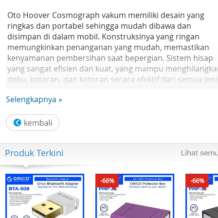
Oto Hoover Cosmograph vakum memiliki desain yang
ringkas dan portabel sehingga mudah dibawa dan
disimpan di dalam mobil. Konstruksinya yang ringan
memungkinkan penanganan yang mudah, memastikan
kenyamanan pembersihan saat bepergian. Sistem hisap
yang sangat efisien dan kuat, yang mampu menghilangka
debu, kotoran, dan kotoran secara efektif dari semua jeni
permukaan di dalam mobil
Selengkapnya »
Product Dimension : 32 x 8,5cm x 14cm
Power : 45W
Cable length : 3m
Produk Terkini
- Powerful Suction
- HEPA Filtration System
- Easy Maintenance
-66%
-66%
- Compact and Portable