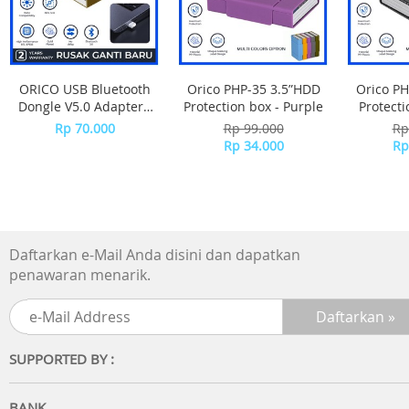
ORICO USB Bluetooth
Orico PHP-35 3.5”HDD
Orico PH
Dongle V5.0 Adapter -
Protection box - Purple
Protecti
BTA-508 - WHITE
Rp 70.000
Rp 99.000
Rp
Rp 34.000
Rp
Daftarkan e-Mail Anda disini dan dapatkan
penawaran menarik.
SUPPORTED BY :
BANK