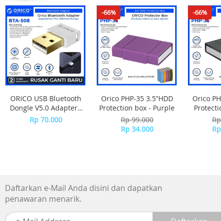
176 x 176 pixels
-66%
-66%
Kompatibel
iPhone, Android
Konektivitas
Bluetooth, ANT+
Sensor
GPS
GLONASS
Galileo
ORICO USB Bluetooth
Orico PHP-35 3.5”HDD
Orico PH
SatIQ Technology
Dongle V5.0 Adapter -
Protection box - Purple
Protecti
Garmin Elevate Wrist Heart Rate Monitor
BTA-508 - WHITE
Rp 70.000
Rp 99.000
Rp
Pulse Ox Blood Oxygen Saturation Monitor
Rp 34.000
Rp
Barometric Altimeter
Compass
Gyroscope
Accelerometer
Thermometer
Daftarkan e-Mail Anda disini dan dapatkan
penawaran menarik.
Memori
128 MB