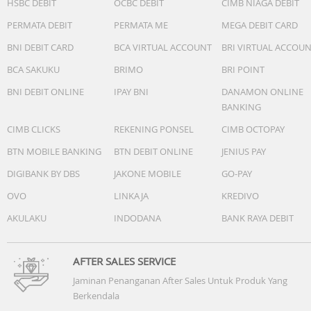
HSBC DEBIT
OCBC DEBIT
CIMB NIAGA DEBIT
59 gr
PERMATA DEBIT
PERMATA ME
MEGA DEBIT CARD
Lainnya
Material Strap
BNI DEBIT CARD
BCA VIRTUAL ACCOUNT
BRI VIRTUAL ACCOU
Silicone
BCA SAKUKU
BRIMO
BRI POINT
Material Bezel
BNI DEBIT ONLINE
IPAY BNI
DANAMON ONLINE
Fiber-reinforced polymer/aluminum
BANKING
CIMB CLICKS
REKENING PONSEL
CIMB OCTOPAY
Material Case
Fiber-reinforced polymer
BTN MOBILE BANKING
BTN DEBIT ONLINE
JENIUS PAY
DIGIBANK BY DBS
JAKONE MOBILE
GO-PAY
Rating Ketahanan Air
OVO
LINKAJA
KREDIVO
10 ATM
AKULAKU
INDODANA
BANK RAYA DEBIT
Daya tahan Baterai (mode smartwatch)
Hingga 40 hari
Tidak terbatas dengan tenaga surya
AFTER SALES SERVICE
Jaminan Penanganan After Sales Untuk Produk Yang
Metode Pengisian Daya
Berkendala
Pengisi daya colokan milik Garmin