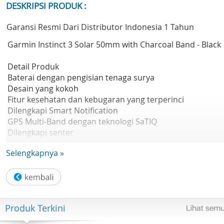
DESKRIPSI PRODUK :
Garansi Resmi Dari Distributor Indonesia 1 Tahun
Garmin Instinct 3 Solar 50mm with Charcoal Band - Black
Detail Produk
Baterai dengan pengisian tenaga surya
Desain yang kokoh
Fitur kesehatan dan kebugaran yang terperinci
Dilengkapi Smart Notification
GPS Multi-Band dengan teknologi SaTIQ
Dilengkapi senter
Selengkapnya »
Brand Garmin
Ukuran Casing 50 mm
Ukuran Layar Custom, two-window design; 1.1” x 1.1” (27 
27 mm)
Tipe Layar Monochrome, sunlight-visible, transflective
Produk Terkini
memory-in-pixel (MIP)
Resolusi