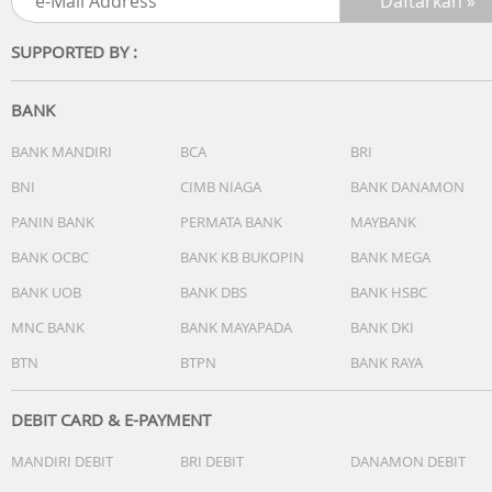
Fitur
Clock Features
SUPPORTED BY :
Health & Wellness Monitoring
Daily Smart Features
Activity Profiles
BANK
Safety and Tracking Features
Tactical Features
BANK MANDIRI
BCA
BRI
Gaming Features
BNI
CIMB NIAGA
BANK DANAMON
Activity Tracking Features
PANIN BANK
PERMATA BANK
MAYBANK
Gym & Fitness Equipment
Training, Planning and Analysis Features
BANK OCBC
BANK KB BUKOPIN
BANK MEGA
Running Features
BANK UOB
BANK DBS
BANK HSBC
Golfing Features
Outdoor Recreation
MNC BANK
BANK MAYAPADA
BANK DKI
Cycling Features
BTN
BTPN
BANK RAYA
Swimming Features
Kid Activity Tracking Features
DEBIT CARD & E-PAYMENT
Dimensi
MANDIRI DEBIT
BRI DEBIT
DANAMON DEBIT
50 x 50 x 14.4 mm
Berat