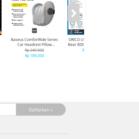
Baseus ComfortRide Series
ORICO USB Neck Fan Maka
ORIC
Car Headrest Pillow
Bear 800mAh - GXZ-F1013 -
S
CNTZ000013 - Gray
BROWN
Rp 249.000
Rp 113.000
Rp 189.000