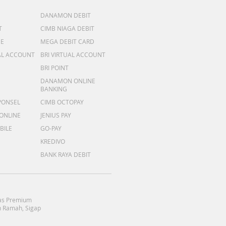
DANAMON DEBIT
T
CIMB NIAGA DEBIT
ME
MEGA DEBIT CARD
AL ACCOUNT
BRI VIRTUAL ACCOUNT
BRI POINT
DANAMON ONLINE
BANKING
PONSEL
CIMB OCTOPAY
 ONLINE
JENIUS PAY
BILE
GO-PAY
KREDIVO
BANK RAYA DEBIT
as Premium
 Ramah, Sigap