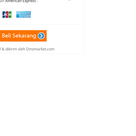
dan
American Express
:
al & dikirim oleh Dinomarket.com