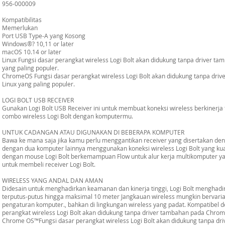
956-000009
Kompatibilitas
Memerlukan
Port USB Type-A yang Kosong
Windows®? 10,11 or later
macOS 10.14 or later
Linux Fungsi dasar perangkat wireless Logi Bolt akan didukung tanpa driver t
yang paling populer.
ChromeOS Fungsi dasar perangkat wireless Logi Bolt akan didukung tanpa dri
Linux yang paling populer.
LOGI BOLT USB RECEIVER
Gunakan Logi Bolt USB Receiver ini untuk membuat koneksi wireless berkinerja
combo wireless Logi Bolt dengan komputermu.
UNTUK CADANGAN ATAU DIGUNAKAN DI BEBERAPA KOMPUTER
Bawa ke mana saja jika kamu perlu menggantikan receiver yang disertakan den
dengan dua komputer lainnya menggunakan koneksi wireless Logi Bolt yang ku
dengan mouse Logi Bolt berkemampuan Flow untuk alur kerja multikomputer yan
untuk membeli receiver Logi Bolt.
WIRELESS YANG ANDAL DAN AMAN
Didesain untuk menghadirkan keamanan dan kinerja tinggi, Logi Bolt menghadir
terputus-putus hingga maksimal 10 meter Jangkauan wireless mungkin bervari
pengaturan komputer., bahkan di lingkungan wireless yang padat. Kompatibel
perangkat wireless Logi Bolt akan didukung tanpa driver tambahan pada Chrome 
Chrome OS™Fungsi dasar perangkat wireless Logi Bolt akan didukung tanpa dr