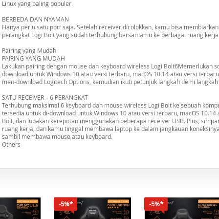
Linux yang paling populer.
BERBEDA DAN NYAMAN
Hanya perlu satu port saja. Setelah receiver dicolokkan, kamu bisa membiarka
perangkat Logi Bolt yang sudah terhubung bersamamu ke berbagai ruang kerja 
Pairing yang Mudah
PAIRING YANG MUDAH
Lakukan pairing dengan mouse dan keyboard wireless Logi Bolt6Memerlukan soft
download untuk Windows 10 atau versi terbaru, macOS 10.14 atau versi terbaru.
men-download Logitech Options, kemudian ikuti petunjuk langkah demi langkah d
SATU RECEIVER – 6 PERANGKAT
Terhubung maksimal 6 keyboard dan mouse wireless Logi Bolt ke sebuah kompu
tersedia untuk di-download untuk Windows 10 atau versi terbaru, macOS 10.14 a
Bolt, dan lupakan kerepotan menggunakan beberapa receiver USB. Plus, simpan
ruang kerja, dan kamu tinggal membawa laptop ke dalam jangkauan koneksinya
sambil membawa mouse atau keyboard.
Others
-5%*
-5%*