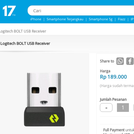
iPhone
|
Smartphone Terjangkau
|
Smartphone 5g
|
Flazz
|
I
iphone 13
|
Iphone 14
|
Samsung Note
Logitech BOLT USB Receiver
Logitech BOLT USB Receiver
Share to
Harga
Rp 189.000
(Harga sudah terma
Jumlah Pesanan
-
1
Full Payment
untuk