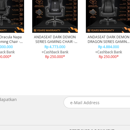
Dracula Napa
ANDASEAT DARK DEMON
ANDASEAT DARK DEMON
ming Chair -
SERIES GAMING CHAIR -
DRAGON SERIES GAMING
lack
BLACK
CHAIR - BLACK
.000.000
Rp 4.773.000
Rp 4.884.000
ack Bank
+Cashback Bank
+Cashback Bank
00.000*
Rp 250.000*
Rp 250.000*
 dapatkan