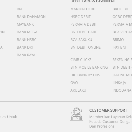
DEBIT CARD & E-PAYMENT
BRI
MANDIRI DEBIT
BRI DEBIT
BANK DANAMON
HSBC DEBIT
OCBC DEBI
MAYBANK
PERMATA DEBIT
PERMATA 
PIN
BANK MEGA
BNI DEBIT CARD
BCA VIRTU
BANK HSBC
BCA SAKUKU
BRIMO
DA
BANK DKI
BNI DEBIT ONLINE
IPAY BNI
BANK RAYA
CIMB CLICKS
REKENING 
BTN MOBILE BANKING
BTN DEBIT
DIGIBANK BY DBS
JAKONE MO
OVO
LINKAJA
AKULAKU
INDODANA
CUSTOMER SUPPORT
ales Untuk
Memberikan Layanan Kel
Kepada Customer Dengan
Dan Profesional