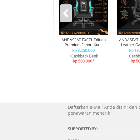
ANDASEAT EXCEL Edition
ANDASEAT 
Premium Esport Kursi
Leather Ga
Gaming Chair
B
Rp 8.250.000
Rp 13
+Cashback Bank
+Cashb
Rp 500.000*
Rp 5
Daftarkan e-Mail Anda disini dan
penawaran menarik
SUPPORTED BY :