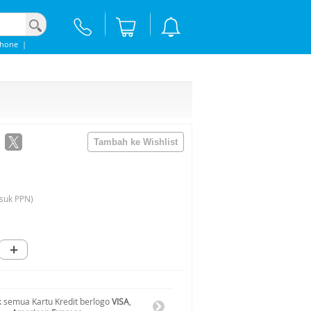
Phone
|
suk PPN)
+
 semua Kartu Kredit berlogo
VISA
,