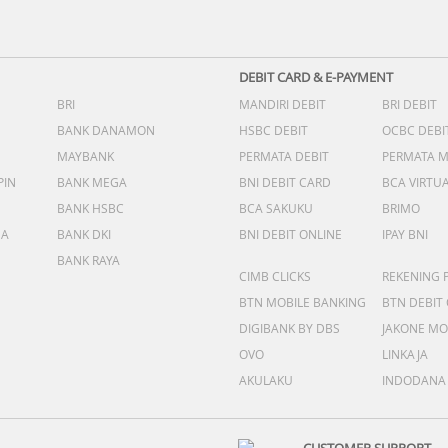
DEBIT CARD & E-PAYMENT
BRI
MANDIRI DEBIT
BRI DEBIT
BANK DANAMON
HSBC DEBIT
OCBC DEBI
MAYBANK
PERMATA DEBIT
PERMATA 
PIN
BANK MEGA
BNI DEBIT CARD
BCA VIRTU
BANK HSBC
BCA SAKUKU
BRIMO
DA
BANK DKI
BNI DEBIT ONLINE
IPAY BNI
BANK RAYA
CIMB CLICKS
REKENING 
BTN MOBILE BANKING
BTN DEBIT
DIGIBANK BY DBS
JAKONE MO
OVO
LINKAJA
AKULAKU
INDODANA