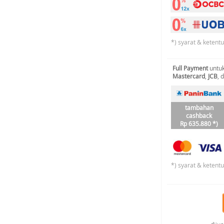
*) syarat & ketent
Full Payment
untuk
Mastercard
,
JCB
, 
tambahan
cashback
Rp 635.880 *)
*) syarat & ketent