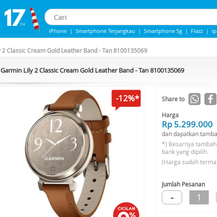
iPhone
|
Smartphone Terjangkau
|
Smartphone 5g
|
Flazz
|
i
iPhone 13
|
IPHONE 14
|
Samsung Note
y 2 Classic Cream Gold Leather Band - Tan 8100135069
Garmin Lily 2 Classic Cream Gold Leather Band - Tan 8100135069
-12%*
Share to
Harga
Rp 5.299.000
dan dapatkan tamba
*) Besarnya tambah
bank yang dipilih.
(Harga sudah terma
Jumlah Pesanan
-
1