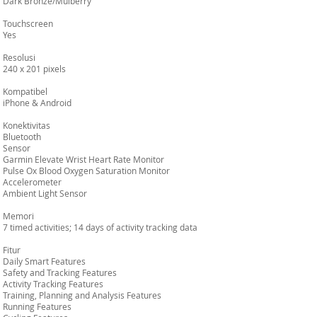
Dark Bronze/Mulberry
Touchscreen
Yes
Resolusi
240 x 201 pixels
Kompatibel
iPhone & Android
Konektivitas
Bluetooth
Sensor
Garmin Elevate Wrist Heart Rate Monitor
Pulse Ox Blood Oxygen Saturation Monitor
Accelerometer
Ambient Light Sensor
Memori
7 timed activities; 14 days of activity tracking data
Fitur
Daily Smart Features
Safety and Tracking Features
Activity Tracking Features
Training, Planning and Analysis Features
Running Features