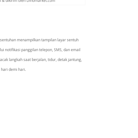
al & dikirim oleh Dinomarket.com
atu sentuhan menampilkan tampilan layar sentuh
i notifikasi panggilan telepon, SMS, dan email
k langkah saat berjalan, tidur, detak jantung,
hari demi hari.