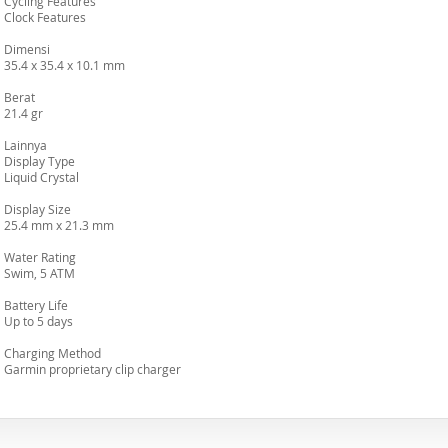
Cycling Features
Clock Features
Dimensi
35.4 x 35.4 x 10.1 mm
Berat
21.4 gr
Lainnya
Display Type
Liquid Crystal
Display Size
25.4 mm x 21.3 mm
Water Rating
Swim, 5 ATM
Battery Life
Up to 5 days
Charging Method
Garmin proprietary clip charger