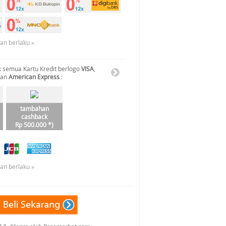
uan berlaku »
 semua Kartu Kredit berlogo
VISA
,
dan
American Express
:
tambahan
cashback
Rp 500.000 *)
uan berlaku »