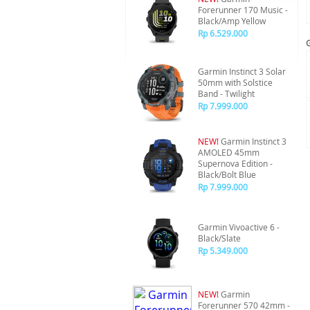
Forerunner 170 Music -
Black/Amp Yellow
Rp 6.529.000
Garmin Instinct 3 Solar
50mm with Solstice
Band - Twilight
Rp 7.999.000
NEW!
Garmin Instinct 3
AMOLED 45mm
Supernova Edition -
Black/Bolt Blue
Rp 7.999.000
Garmin Vivoactive 6 -
Black/Slate
Rp 5.349.000
NEW!
Garmin
Forerunner 570 42mm -