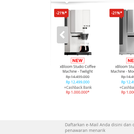
-21%*
-21%*
xBloom Studio Coffee
xBloom Stu
Machine - Twilight
Machine - Moo
Rp 14.499.000
Rp 14.4
Rp 12.499.000
Rp 12.4
+Cashback Bank
+Cashba
Rp 1.000.000*
Rp 1.00
Daftarkan e-Mail Anda disini dan
penawaran menarik