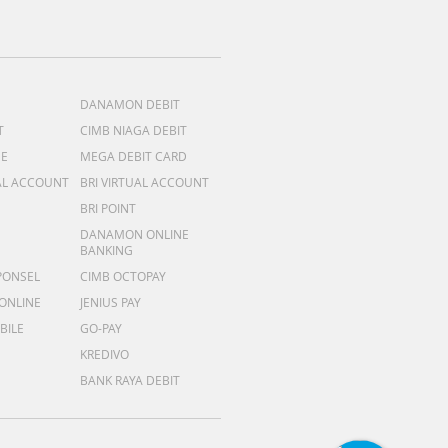
DANAMON DEBIT
T
CIMB NIAGA DEBIT
ME
MEGA DEBIT CARD
AL ACCOUNT
BRI VIRTUAL ACCOUNT
BRI POINT
DANAMON ONLINE
BANKING
PONSEL
CIMB OCTOPAY
 ONLINE
JENIUS PAY
BILE
GO-PAY
KREDIVO
BANK RAYA DEBIT