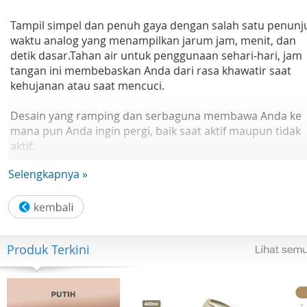
Tampil simpel dan penuh gaya dengan salah satu penunj
waktu analog yang menampilkan jarum jam, menit, dan
detik dasar.Tahan air untuk penggunaan sehari-hari, jam
tangan ini membebaskan Anda dari rasa khawatir saat
kehujanan atau saat mencuci.
Desain yang ramping dan serbaguna membawa Anda ke
mana pun Anda ingin pergi, baik saat aktif maupun tidak
aktif.
Selengkapnya »
Ukuran casing (P× L× T) ; 37.7 × 20.7 × 7.7mm
Berat ; 45 g
Produk Terkini
Pita ;
- Tali Baja Tahan Karat