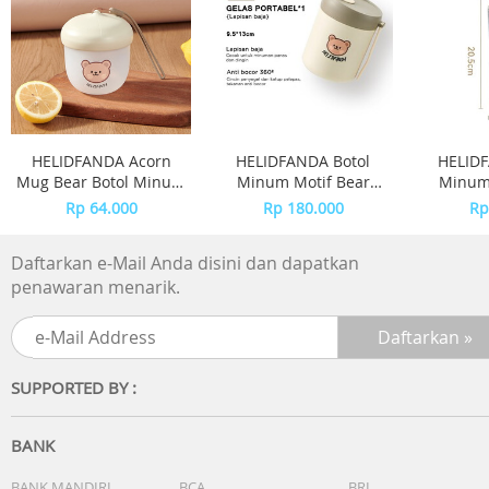
- Gesper tiga kali lipat
Tahan air
Catu daya dan masa pakai baterai masa pakai baterai: 3
tahun pada SR626SW
HELIDFANDA Acorn
HELIDFANDA Botol
HELIDF
Kaca ; kaca mineral
Mug Bear Botol Minum
Minum Motif Bear
Minum 
Mini Travel Kedap Anti
Tumbler Anak Sekolah
Tumbler
Rp 64.000
Rp 180.000
Rp
Akurasi: ±20 detik per bulan
Tumpah -
dengan Tali -
Anak deng
CREAMWHITE LID
STAINLESS STEEL
Daftarkan e-Mail Anda disini dan dapatkan
Fitur lainnya
penawaran menarik.
Ketepatan waktu reguler: Analog: 3 jarum jam (jam, menit
detik)
SUPPORTED BY :
BANK
BANK MANDIRI
BCA
BRI