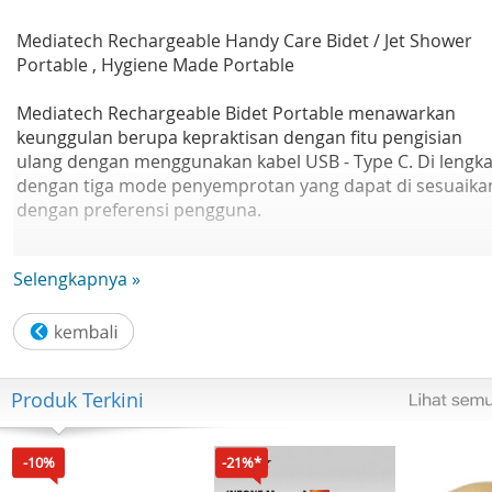
Mediatech Rechargeable Handy Care Bidet / Jet Shower
Portable , Hygiene Made Portable
Mediatech Rechargeable Bidet Portable menawarkan
keunggulan berupa kepraktisan dengan fitu pengisian
ulang dengan menggunakan kabel USB - Type C. Di lengka
dengan tiga mode penyemprotan yang dapat di sesuaika
dengan preferensi pengguna.
Desainnya hadir dalam empat warna elegan, yaitu : Pure
Selengkapnya »
White, Sakura Pink, Midnight Grey & Lime Green,
memberikan sentuhan gaya pada perangkat sanitasi
pribadi ini. Dengan daya tahan baterai yang handal dan
pilihan warna yg menarik, Bidet Portable Mediatech adal
solusi modern untuk kebersihan pribadi yang efisien &
Produk Terkini
stylish ketika anda bepergian baik di luar negeri yang tida
ada bidet / jet shower di toilet nya ataupun jalan jalan ke
gunung yang susah untuk jangkau toilet umum nya.
-10%
-21%*