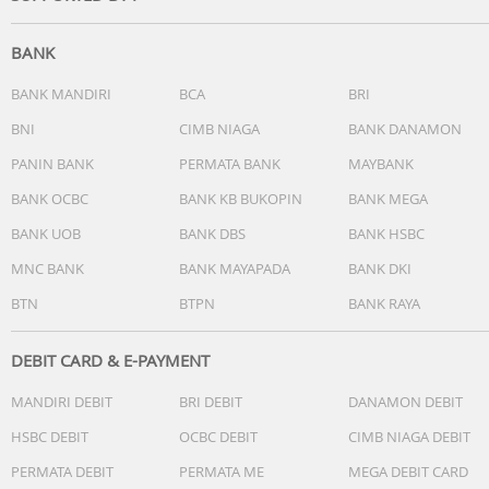
lebih 100 Kali
Daya Air di Mode Lembut = 230ml/menit, Pemakaian
BANK
kurang lebih 130 Kali
Daya Air di Mode Reda = 220ml/menit, Pemakaian kurang
BANK MANDIRI
BCA
BRI
lebih 150 Kali
BNI
CIMB NIAGA
BANK DANAMON
PANIN BANK
PERMATA BANK
MAYBANK
BANK OCBC
BANK KB BUKOPIN
BANK MEGA
BANK UOB
BANK DBS
BANK HSBC
MNC BANK
BANK MAYAPADA
BANK DKI
BTN
BTPN
BANK RAYA
DEBIT CARD & E-PAYMENT
MANDIRI DEBIT
BRI DEBIT
DANAMON DEBIT
HSBC DEBIT
OCBC DEBIT
CIMB NIAGA DEBIT
PERMATA DEBIT
PERMATA ME
MEGA DEBIT CARD