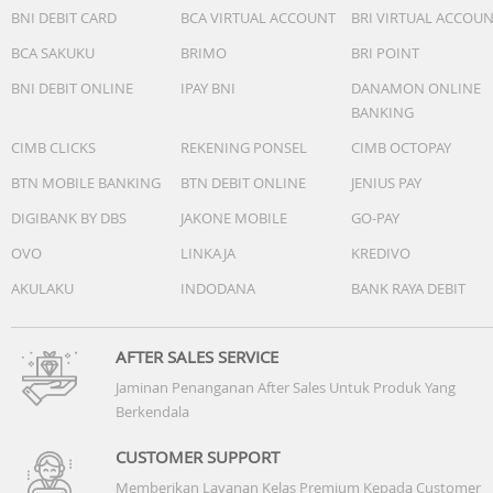
BNI DEBIT CARD
BCA VIRTUAL ACCOUNT
BRI VIRTUAL ACCOU
BCA SAKUKU
BRIMO
BRI POINT
BNI DEBIT ONLINE
IPAY BNI
DANAMON ONLINE
BANKING
CIMB CLICKS
REKENING PONSEL
CIMB OCTOPAY
BTN MOBILE BANKING
BTN DEBIT ONLINE
JENIUS PAY
DIGIBANK BY DBS
JAKONE MOBILE
GO-PAY
OVO
LINKAJA
KREDIVO
AKULAKU
INDODANA
BANK RAYA DEBIT
AFTER SALES SERVICE
Jaminan Penanganan After Sales Untuk Produk Yang
Berkendala
CUSTOMER SUPPORT
Memberikan Layanan Kelas Premium Kepada Customer