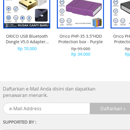
ORICO USB Bluetooth
Orico PHP-35 3.5”HDD
Orico PH
Dongle V5.0 Adapter -
Protection box - Purple
Protecti
BTA-508 - WHITE
Rp 70.000
Rp 99.000
Rp
Rp 34.000
Rp
Daftarkan e-Mail Anda disini dan dapatkan
penawaran menarik.
SUPPORTED BY :