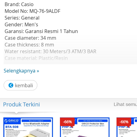
Brand: Casio
Model No: MQ-76-9ALDF
Series: General
Gender: Men's
Garansi: Garansi Resmi 1 Tahun
Case diameter: 34 mm
Case thickness: 8 mm
Water resistant: 30 Meters/3 ATM/3 BAR
Case material: Plastic/Resin
Glass material: Mineral crystal
Selengkapnya »
Strap material: Rubber
Clasp: Buckle
Calendar: No Calendar
Movement: Quartz
Produk Terkini
-66%
-66%