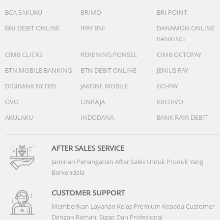
BCA SAKUKU
BRIMO
BRI POINT
BNI DEBIT ONLINE
IPAY BNI
DANAMON ONLINE
BANKING
CIMB CLICKS
REKENING PONSEL
CIMB OCTOPAY
BTN MOBILE BANKING
BTN DEBIT ONLINE
JENIUS PAY
DIGIBANK BY DBS
JAKONE MOBILE
GO-PAY
OVO
LINKAJA
KREDIVO
AKULAKU
INDODANA
BANK RAYA DEBIT
AFTER SALES SERVICE
Jaminan Penanganan After Sales Untuk Produk Yang
Berkendala
CUSTOMER SUPPORT
Memberikan Layanan Kelas Premium Kepada Customer
Dengan Ramah, Sigap Dan Profesional