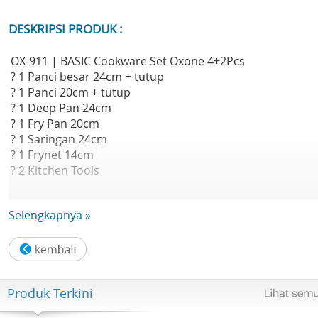
DESKRIPSI PRODUK :
OX-911 | BASIC Cookware Set Oxone 4+2Pcs
? 1 Panci besar 24cm + tutup
? 1 Panci 20cm + tutup
? 1 Deep Pan 24cm
? 1 Fry Pan 20cm
? 1 Saringan 24cm
? 1 Frynet 14cm
? 2 Kitchen Tools
OX-911 | BASIC Cookware Set Oxone 4+2Pcs
Selengkapnya »
Basic Cookware Set Oxone OX-911 dilengkapi dengan
steamer unutk mengukus makanan dan juga sodet nylon
anti panas.
Desain dari frypan sendiri dilapisi dengan lapisan teflon
yang anti lengket.
Produk Terkini
? High Quality Stainless Steel
? Mirror Polishing inside