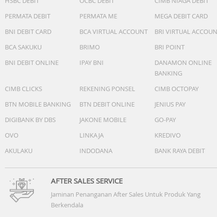
HSBC DEBIT
OCBC DEBIT
CIMB NIAGA DEBIT
PERMATA DEBIT
PERMATA ME
MEGA DEBIT CARD
BNI DEBIT CARD
BCA VIRTUAL ACCOUNT
BRI VIRTUAL ACCOU
BCA SAKUKU
BRIMO
BRI POINT
BNI DEBIT ONLINE
IPAY BNI
DANAMON ONLINE
BANKING
CIMB CLICKS
REKENING PONSEL
CIMB OCTOPAY
BTN MOBILE BANKING
BTN DEBIT ONLINE
JENIUS PAY
DIGIBANK BY DBS
JAKONE MOBILE
GO-PAY
OVO
LINKAJA
KREDIVO
AKULAKU
INDODANA
BANK RAYA DEBIT
AFTER SALES SERVICE
Jaminan Penanganan After Sales Untuk Produk Yang
Berkendala