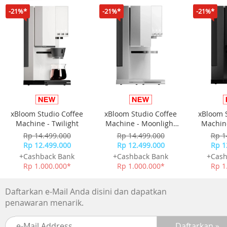
? Brown Glass Cover Mirror Polish Interior & Exterior
-21%*
-21%*
-21%*
? Brown Bakelite Handles with Golden Plate
? 4+2Pcs Kitchen Tool
? Modern wooden colour
? Suitable for family use
? Mirror polish interior & exterior
? Belly shape, rolled edge & step
? 24cm Steamer & 41cm fry Basket with Handle
? Healthy preparation of Food
? Cooking with litle water and frying with litle fat
xBloom Studio Coffee
xBloom Studio Coffee
xBloom 
Machine - Twilight
Machine - Moonlight
Machine
White
Rp 14.499.000
Rp 14.499.000
Rp 1
Rp 12.499.000
Rp 12.499.000
Rp 1
+Cashback Bank
+Cashback Bank
+Cash
Rp 1.000.000*
Rp 1.000.000*
Rp 1
Daftarkan e-Mail Anda disini dan dapatkan
penawaran menarik.