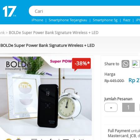
iPhone
|
Smartphone Terjangkau
|
Smartphone 5g
|
flazz
|
iP
IPHONE 13
|
iphone 14
|
Samsung Note
ank
>
BOLDe Super Power Bank Signature Wireless + LED
BOLDe Super Power Bank Signature Wireless + LED
-38%*
Share to
Harga
Rp 2
Rp 449.000
Jumlah Pesanan
-
1
Full Payment
untuk
Mastercard
,
JCB
, 