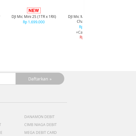
ORICO M
Alumi
r
DJI Mic Mini 2S (1TR x 1RX)
DJI Mic Mini 2S (2TR x 1R x
Charging Case)
Rp 1.699.000
Rp 2.980.000
+Cashback Bank
Rp 357.600*
DANAMON DEBIT
T
CIMB NIAGA DEBIT
ME
MEGA DEBIT CARD