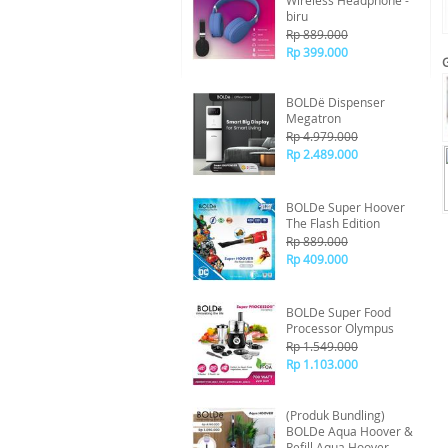
Wireless Headphone -
biru
Rp 889.000
Rp 399.000
BOLDë Dispenser
Megatron
Rp 4.979.000
Rp 2.489.000
BOLDe Super Hoover
The Flash Edition
Rp 889.000
Rp 409.000
BOLDe Super Food
Processor Olympus
Rp 1.549.000
Rp 1.103.000
(Produk Bundling)
BOLDe Aqua Hoover &
Refill Aqua Hoover