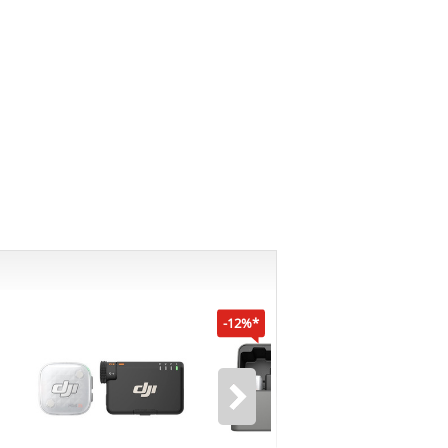
-12%*