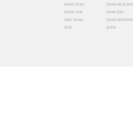
BANK OCBC
BANK KB BUKO
BANK UOB
BANK DBS
MNC BANK
BANK MAYAPA
BTN
BTPN
AFTER SALES SERVICE
Jaminan Penanganan After S
Produk Yang Berkendala
FOLLOW US :
SYARAT & KETENTUAN
|
KEBIJAKAN PRIVASI