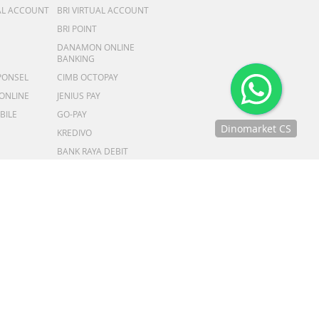
AL ACCOUNT
BRI VIRTUAL ACCOUNT
BRI POINT
DANAMON ONLINE
BANKING
PONSEL
CIMB OCTOPAY
 ONLINE
JENIUS PAY
BILE
GO-PAY
Dinomarket CS
KREDIVO
Chat
BANK RAYA DEBIT
dengan CS
kami via
WhatsApp!
Jam
operasional
as Premium
kami :
 Ramah, Sigap
Senin-Jumat :
8.30-20.00,
Sabtu : 08.30-
18.00, dan
Minggu : 13.00-
16.00
NLOAD NOW :