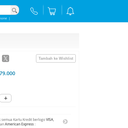
hone
|
79.000
+
 semua Kartu Kredit berlogo
VISA
,
dan
American Express
: