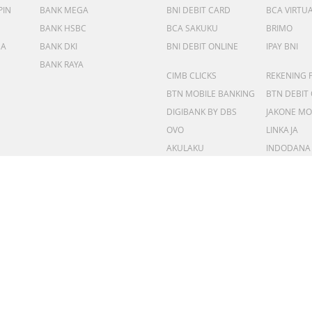
PIN
BANK MEGA
BNI DEBIT CARD
BCA VIRTU
BANK HSBC
BCA SAKUKU
BRIMO
DA
BANK DKI
BNI DEBIT ONLINE
IPAY BNI
BANK RAYA
CIMB CLICKS
REKENING 
BTN MOBILE BANKING
BTN DEBIT
DIGIBANK BY DBS
JAKONE MO
OVO
LINKAJA
AKULAKU
INDODANA
CUSTOMER SUPPORT
ales Untuk
Memberikan Layanan Kel
Kepada Customer Dengan
Dan Profesional
DOW