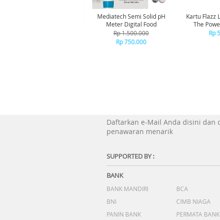
Mediatech Semi Solid pH
Kartu Flazz 
Meter Digital Food
The Power
But
Rp 1.500.000
Rp 
Rp 750.000
Daftarkan e-Mail Anda disini dan
penawaran menarik
SUPPORTED BY :
BANK
BANK MANDIRI
BCA
BNI
CIMB NIAGA
PANIN BANK
PERMATA BANK