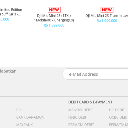
Limited Edition
puff Girls -
DJI Mic Mini 2S (1TX x
DJI Mic Mini 2S Transmitte
tercup
55.000
1MobileRX x ChargingCs)
Rp 1.099.000
Rp 1.699.000
 dapatkan
DEBIT CARD & E-PAYMENT
BRI
MANDIRI DEBIT
BRI DEBIT
BANK DANAMON
HSBC DEBIT
OCBC DEBI
MAYBANK
PERMATA DEBIT
PERMATA 