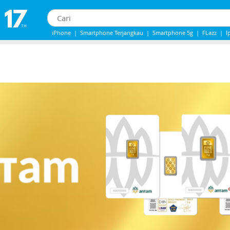
iPhone
|
Smartphone Terjangkau
|
Smartphone 5g
|
FLazz
|
I
IPhone 13
|
IPHONE 14
|
Samsung Note