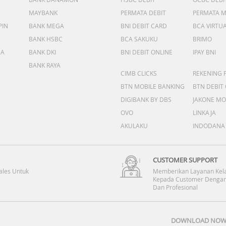
MAYBANK
PERMATA DEBIT
PERMATA 
PIN
BANK MEGA
BNI DEBIT CARD
BCA VIRTU
BANK HSBC
BCA SAKUKU
BRIMO
DA
BANK DKI
BNI DEBIT ONLINE
IPAY BNI
BANK RAYA
CIMB CLICKS
REKENING 
BTN MOBILE BANKING
BTN DEBIT
DIGIBANK BY DBS
JAKONE MO
OVO
LINKAJA
AKULAKU
INDODANA
CUSTOMER SUPPORT
ales Untuk
Memberikan Layanan Kel
Kepada Customer Dengan
Dan Profesional
DOWNLOAD NOW 