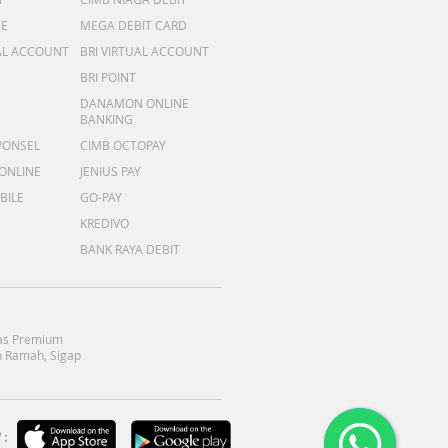
ME
MEGA DEBIT CARD
AL ACCOUNT
BRI VIRTUAL ACCOUNT
BRI POINT
DANAMON ONLINE
BANKING
PONSEL
CIMB OCTOPAY
 ONLINE
JENIUS PAY
BILE
GO-PAY
KREDIVO
BANK RAYA DEBIT
as Premium
 Ramah, Sigap
: