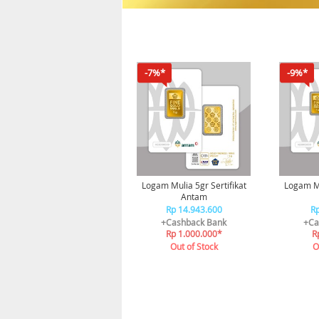
-7%*
-9%*
Logam Mulia 5gr Sertifikat
Logam Mu
Antam
Rp 14.943.600
Rp
+Cashback Bank
+Ca
Rp 1.000.000*
R
Out of Stock
O