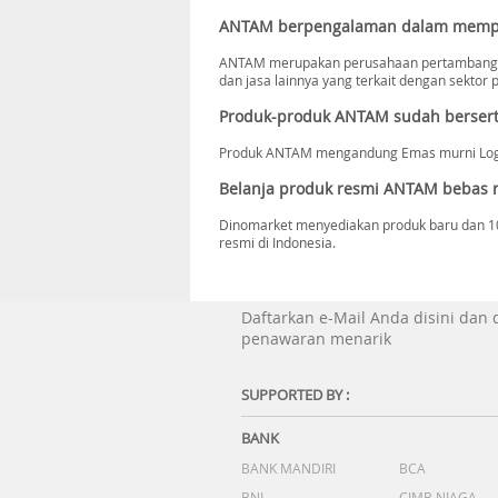
ANTAM berpengalaman dalam mempr
ANTAM merupakan perusahaan pertambangan y
dan jasa lainnya yang terkait dengan sektor
Produk-produk ANTAM sudah berserti
Produk ANTAM mengandung Emas murni Logam 
Belanja produk resmi ANTAM bebas r
Dinomarket menyediakan produk baru dan 10
resmi di Indonesia.
Daftarkan e-Mail Anda disini dan
penawaran menarik
SUPPORTED BY :
BANK
BANK MANDIRI
BCA
BNI
CIMB NIAGA