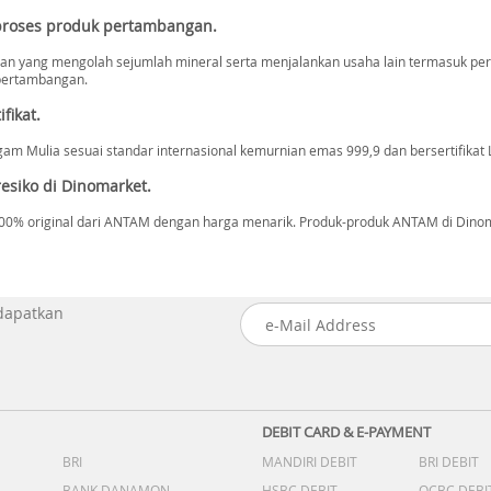
oses produk pertambangan.
ang mengolah sejumlah mineral serta menjalankan usaha lain termasuk perda
 pertambangan.
fikat.
Mulia sesuai standar internasional kemurnian emas 999,9 dan bersertifikat L
esiko di Dinomarket.
0% original dari ANTAM dengan harga menarik. Produk-produk ANTAM di Dinomar
 dapatkan
DEBIT CARD & E-PAYMENT
BRI
MANDIRI DEBIT
BRI DEBIT
BANK DANAMON
HSBC DEBIT
OCBC DEBI