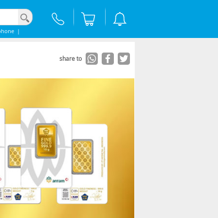
phone
|
share to