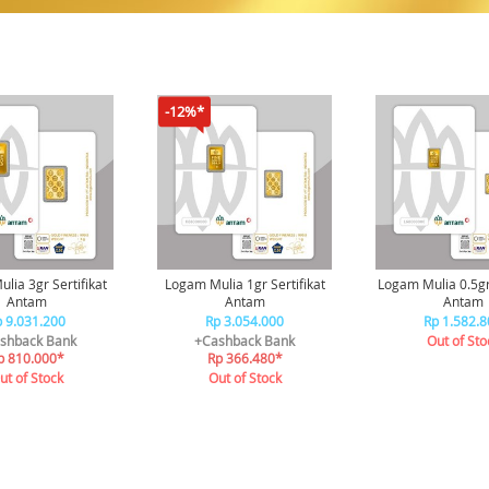
-12%*
lia 3gr Sertifikat
Logam Mulia 1gr Sertifikat
Logam Mulia 0.5gr 
Antam
Antam
Antam
 9.031.200
Rp 3.054.000
Rp 1.582.8
shback Bank
+Cashback Bank
Out of Sto
p 810.000*
Rp 366.480*
ut of Stock
Out of Stock