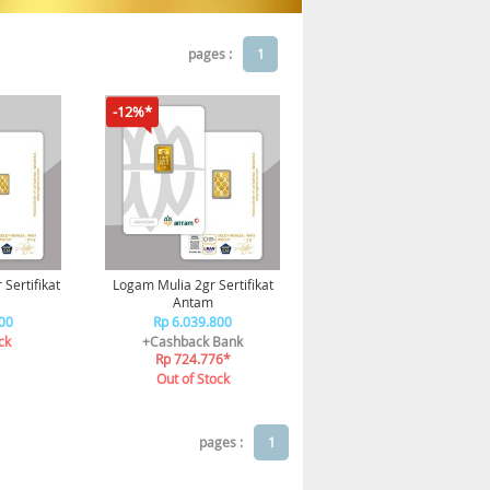
pages :
1
-12%*
Sertifikat
Logam Mulia 2gr Sertifikat
Antam
00
Rp 6.039.800
ck
+Cashback Bank
Rp 724.776*
Out of Stock
pages :
1