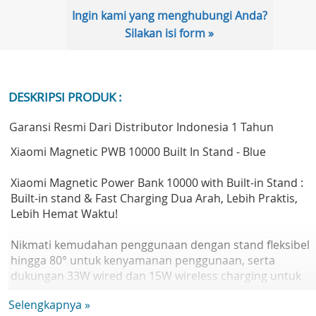
Ingin kami yang menghubungi Anda?
Silakan isi form »
DESKRIPSI PRODUK :
Garansi Resmi Dari Distributor Indonesia 1 Tahun
Xiaomi Magnetic PWB 10000 Built In Stand - Blue
Xiaomi Magnetic Power Bank 10000 with Built-in Stand :
Built-in stand & Fast Charging Dua Arah, Lebih Praktis,
Lebih Hemat Waktu!
Nikmati kemudahan penggunaan dengan stand fleksibel
hingga 80° untuk kenyamanan penggunaan, serta
dukungan 33W wired dan 15W wireless charging untuk
pengisian cepat dan praktis. Fitur pass-through charging
Selengkapnya »
memungkinkan isi daya perangkat dan powerbank