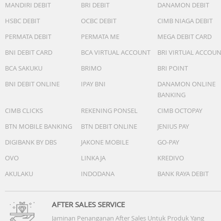
MANDIRI DEBIT
BRI DEBIT
DANAMON DEBIT
HSBC DEBIT
OCBC DEBIT
CIMB NIAGA DEBIT
PERMATA DEBIT
PERMATA ME
MEGA DEBIT CARD
BNI DEBIT CARD
BCA VIRTUAL ACCOUNT
BRI VIRTUAL ACCOU
BCA SAKUKU
BRIMO
BRI POINT
BNI DEBIT ONLINE
IPAY BNI
DANAMON ONLINE
BANKING
CIMB CLICKS
REKENING PONSEL
CIMB OCTOPAY
BTN MOBILE BANKING
BTN DEBIT ONLINE
JENIUS PAY
DIGIBANK BY DBS
JAKONE MOBILE
GO-PAY
OVO
LINKAJA
KREDIVO
AKULAKU
INDODANA
BANK RAYA DEBIT
AFTER SALES SERVICE
Jaminan Penanganan After Sales Untuk Produk Yang