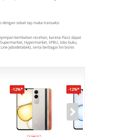
 dengan sekali tap maka transaksi
nyimpan kembalian recehan, karena Flazz dapat
, Supermarket, Hypermarket, SPBU, toko buku,
ine Jabodetabek), serta berbagai lini bisnis
-12%*
-12%*
-16%*