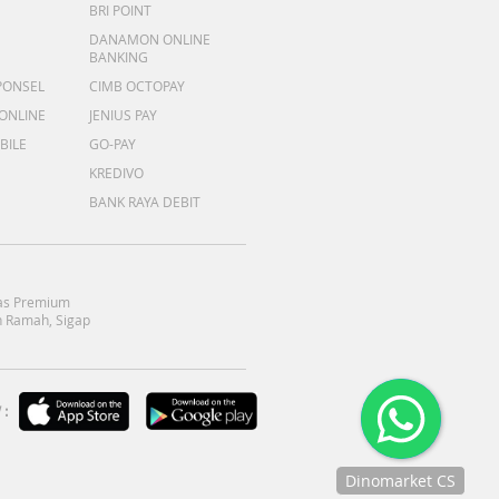
BRI POINT
DANAMON ONLINE
BANKING
PONSEL
CIMB OCTOPAY
 ONLINE
JENIUS PAY
BILE
GO-PAY
KREDIVO
BANK RAYA DEBIT
as Premium
 Ramah, Sigap
:
Dinomarket CS