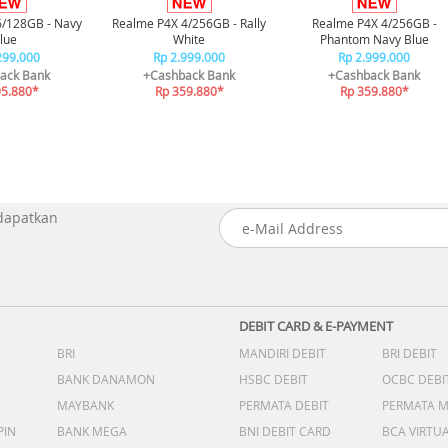
6/128GB - Navy
Realme P4X 4/256GB - Rally
Realme P4X 4/256GB -
lue
White
Phantom Navy Blue
299.000
Rp 2.999.000
Rp 2.999.000
ack Bank
+Cashback Bank
+Cashback Bank
95.880*
Rp 359.880*
Rp 359.880*
 dapatkan
DEBIT CARD & E-PAYMENT
BRI
MANDIRI DEBIT
BRI DEBIT
BANK DANAMON
HSBC DEBIT
OCBC DEBI
MAYBANK
PERMATA DEBIT
PERMATA 
PIN
BANK MEGA
BNI DEBIT CARD
BCA VIRTU