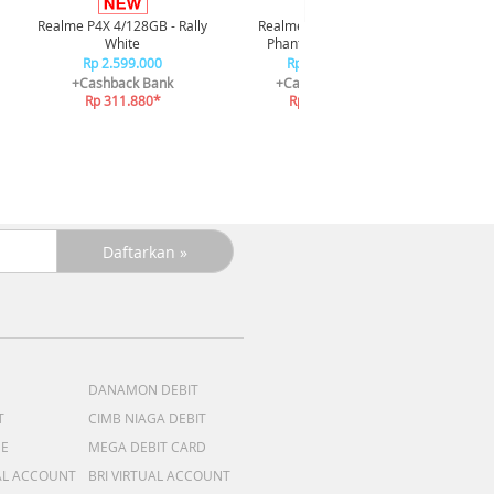
Infi
4/128GB
Realme P4X 4/128GB - Rally
Realme P4X 4/128GB -
White
Phantom Navy Blue
Rp 2.599.000
Rp 2.599.000
+
+Cashback Bank
+Cashback Bank
Rp 311.880*
Rp 311.880*
DANAMON DEBIT
T
CIMB NIAGA DEBIT
ME
MEGA DEBIT CARD
AL ACCOUNT
BRI VIRTUAL ACCOUNT