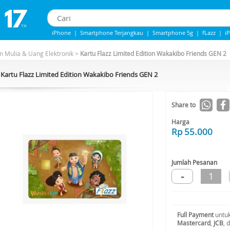
iPhone
|
Smartphone Terjangkau
|
Smartphone 5g
|
fLazz
|
i
Iphone 13
|
Iphone 14
|
Samsung Note
 Mulia & Uang Elektronik
>
Kartu Flazz Limited Edition Wakakibo Friends GEN 2
Kartu Flazz Limited Edition Wakakibo Friends GEN 2
Share to
Harga
Rp 55.000
Jumlah Pesanan
-
1
Full Payment
untuk
Mastercard
,
JCB
, 