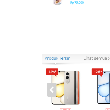
Rp 75.000
Produk Terkini
-12%*
-12%*