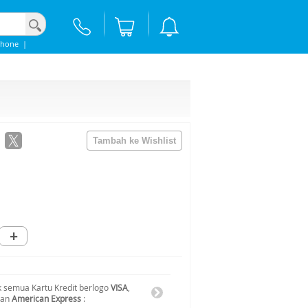
Phone
|
+
 semua Kartu Kredit berlogo
VISA
,
dan
American Express
: