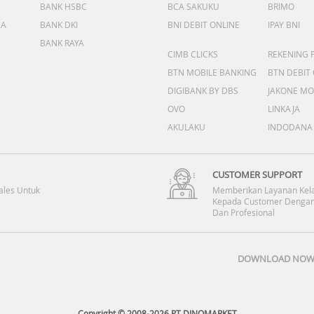
BANK HSBC
BCA SAKUKU
BRIMO
DA
BANK DKI
BNI DEBIT ONLINE
IPAY BNI
BANK RAYA
CIMB CLICKS
REKENING 
BTN MOBILE BANKING
BTN DEBIT
DIGIBANK BY DBS
JAKONE MO
OVO
LINKAJA
AKULAKU
INDODANA
CUSTOMER SUPPORT
ales Untuk
Memberikan Layanan Kel
Kepada Customer Dengan
Dan Profesional
DOWNLOAD NOW 
Copyright © 2008-2026 PT DINOMARKET