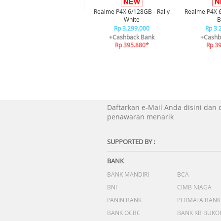
Realme P4X 6/128GB - Rally
Realme P4X 
White
B
Rp 3.299.000
Rp 3.
+Cashback Bank
+Cashb
Rp 395.880*
Rp 3
Daftarkan e-Mail Anda disini dan
penawaran menarik
SUPPORTED BY :
BANK
BANK MANDIRI
BCA
BNI
CIMB NIAGA
PANIN BANK
PERMATA BANK
BANK OCBC
BANK KB BUKO