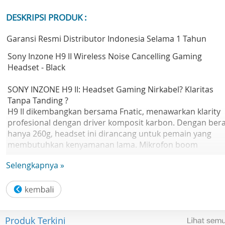
DESKRIPSI PRODUK :
Garansi Resmi Distributor Indonesia Selama 1 Tahun
Sony Inzone H9 II Wireless Noise Cancelling Gaming
Headset - Black
SONY INZONE H9 II: Headset Gaming Nirkabel? Klaritas
Tanpa Tanding ?
H9 II dikembangkan bersama Fnatic, menawarkan klarity
profesional dengan driver komposit karbon. Dengan bera
hanya 260g, headset ini dirancang untuk pemain yang
membutuhkan kenyamanan lama. Mikrofon boom
mengurangi suara ambient, sementara koneksi nirkabel
Selengkapnya »
ganda menjaga game dan chat.
Performa EliteHeadset ini dilengkapi dengan unit driver
WH-1000XM6, memberikan spektrum suara penuh. Noise
cancelling memastikan fokus pada game. Mikrofon cardio
yang lentur dan dapat ditarik dengan noise cancellation A
Produk Terkini
menghilangkan semua suara gangguan.