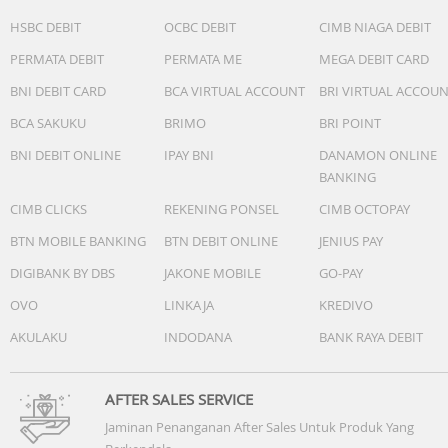
HSBC DEBIT
OCBC DEBIT
CIMB NIAGA DEBIT
PERMATA DEBIT
PERMATA ME
MEGA DEBIT CARD
BNI DEBIT CARD
BCA VIRTUAL ACCOUNT
BRI VIRTUAL ACCOU
BCA SAKUKU
BRIMO
BRI POINT
BNI DEBIT ONLINE
IPAY BNI
DANAMON ONLINE
BANKING
CIMB CLICKS
REKENING PONSEL
CIMB OCTOPAY
BTN MOBILE BANKING
BTN DEBIT ONLINE
JENIUS PAY
DIGIBANK BY DBS
JAKONE MOBILE
GO-PAY
OVO
LINKAJA
KREDIVO
AKULAKU
INDODANA
BANK RAYA DEBIT
AFTER SALES SERVICE
Jaminan Penanganan After Sales Untuk Produk Yang