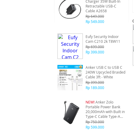
Charger 35W Built-In
Retractable USB-C
Cable A2658
Rp 649.000
Rp 549.000
Eufy Security Indoor
Cam C210 2k T8W11
Rp 699.000
Rp 399.000
Anker USB C to USB C
240W Upcycled Braided
Cable 3ft - White
Rp 399.000
Rp 189.000
NEW!
Anker Zolo
Portable Power Bank
20,000mAh with Built in
Type-C Cable Type-A
A110E - Black
Rp 750.000
Rp 599.000