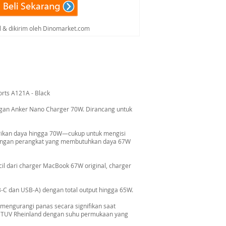
al & dikirim oleh Dinomarket.com
rts A121A - Black
ngan Anker Nano Charger 70W. Dirancang untuk
rikan daya hingga 70W—cukup untuk mengisi
l dengan perangkat yang membutuhkan daya 67W
cil dari charger MacBook 67W original, charger
B-C dan USB-A) dengan total output hingga 65W.
 mengurangi panas secara signifikan saat
leh TUV Rheinland dengan suhu permukaan yang