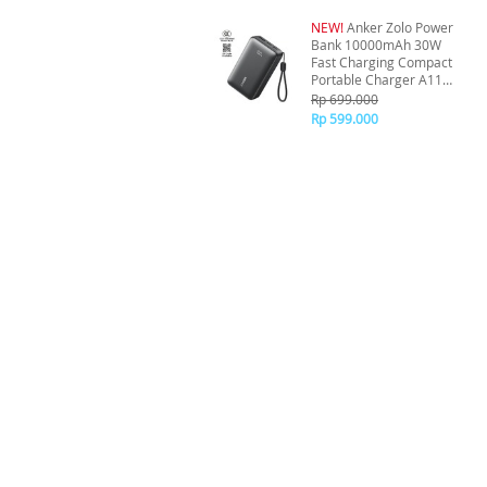
NEW!
Anker Zolo Power
Bank 10000mAh 30W
Fast Charging Compact
Portable Charger A110J
- Black
Rp 699.000
Rp 599.000