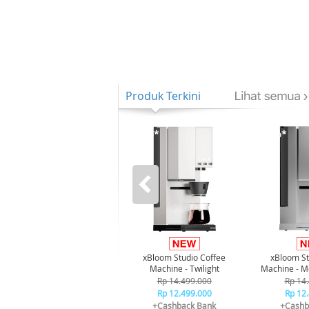
Produk Terkini
-21%*
-21%*
xBloom Studio Coffee
xBloom St
Machine - Twilight
Machine - M
Rp 14.499.000
Rp 14
Rp 12.499.000
Rp 12
+Cashback Bank
+Cashb