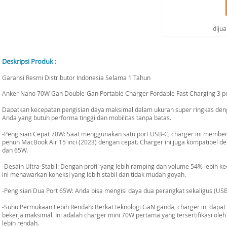
diju
Deskripsi Produk :
Garansi Resmi Distributor Indonesia Selama 1 Tahun
Anker Nano 70W Gan Double-Gan Portable Charger Fordable Fast Charging 3 po
Dapatkan kecepatan pengisian daya maksimal dalam ukuran super ringkas de
Anda yang butuh performa tinggi dan mobilitas tanpa batas.
-Pengisian Cepat 70W: Saat menggunakan satu port USB-C, charger ini membe
penuh MacBook Air 15 inci (2023) dengan cepat. Charger ini juga kompatibe
dan 65W.
-Desain Ultra-Stabil: Dengan profil yang lebih ramping dan volume 54% lebih ke
ini menawarkan koneksi yang lebih stabil dan tidak mudah goyah.
-Pengisian Dua Port 65W: Anda bisa mengisi daya dua perangkat sekaligus (US
-Suhu Permukaan Lebih Rendah: Berkat teknologi GaN ganda, charger ini dapat
bekerja maksimal. Ini adalah charger mini 70W pertama yang tersertifikasi o
lebih rendah.