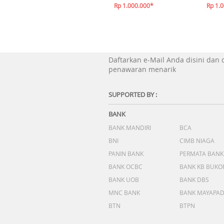
Rp 1.000.000*
Rp 1.
Daftarkan e-Mail Anda disini dan
penawaran menarik
SUPPORTED BY :
BANK
BANK MANDIRI
BCA
BNI
CIMB NIAGA
PANIN BANK
PERMATA BANK
BANK OCBC
BANK KB BUKO
BANK UOB
BANK DBS
MNC BANK
BANK MAYAPA
BTN
BTPN