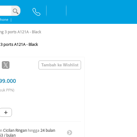
Phone
|
g 3 ports A121A - Black
 ports A121A - Black
99.000
suk PPN)
+
an
Cicilan Ringan
hingga
24 bulan
53 / bulan