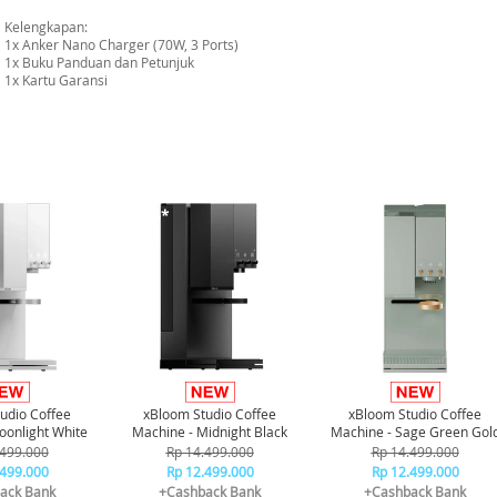
Kelengkapan:
1x Anker Nano Charger (70W, 3 Ports)
1x Buku Panduan dan Petunjuk
1x Kartu Garansi
-21%*
-21%*
udio Coffee
xBloom Studio Coffee
xBloom Studio Coffee
oonlight White
Machine - Midnight Black
Machine - Sage Green Gol
.499.000
Rp 14.499.000
Rp 14.499.000
.499.000
Rp 12.499.000
Rp 12.499.000
ack Bank
+Cashback Bank
+Cashback Bank