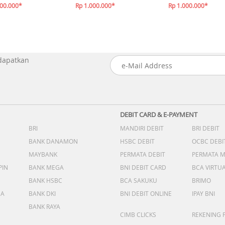
000.000*
Rp 1.000.000*
Rp 1.000.000*
 dapatkan
DEBIT CARD & E-PAYMENT
BRI
MANDIRI DEBIT
BRI DEBIT
BANK DANAMON
HSBC DEBIT
OCBC DEBI
MAYBANK
PERMATA DEBIT
PERMATA 
PIN
BANK MEGA
BNI DEBIT CARD
BCA VIRTU
BANK HSBC
BCA SAKUKU
BRIMO
DA
BANK DKI
BNI DEBIT ONLINE
IPAY BNI
BANK RAYA
CIMB CLICKS
REKENING 