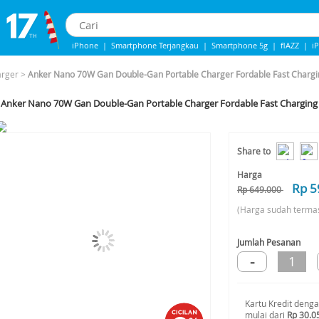
iPhone
|
Smartphone Terjangkau
|
Smartphone 5g
|
flAZZ
|
i
iphone 13
|
iphone 14
|
Samsung Note
arger
>
Anker Nano 70W Gan Double-Gan Portable Charger Fordable Fast Chargin
Anker Nano 70W Gan Double-Gan Portable Charger Fordable Fast Charging 3
-8%*
Share to
Harga
Rp 5
Rp 649.000
(Harga sudah terma
Jumlah Pesanan
-
1
Kartu Kredit deng
mulai dari
Rp 30.0