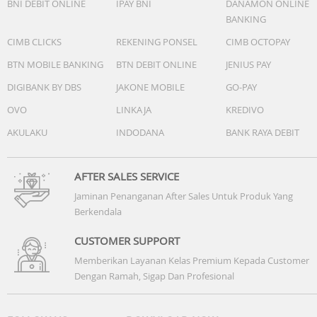
BNI DEBIT ONLINE
IPAY BNI
DANAMON ONLINE
BANKING
CIMB CLICKS
REKENING PONSEL
CIMB OCTOPAY
BTN MOBILE BANKING
BTN DEBIT ONLINE
JENIUS PAY
DIGIBANK BY DBS
JAKONE MOBILE
GO-PAY
OVO
LINKAJA
KREDIVO
AKULAKU
INDODANA
BANK RAYA DEBIT
AFTER SALES SERVICE
Jaminan Penanganan After Sales Untuk Produk Yang
Berkendala
CUSTOMER SUPPORT
Memberikan Layanan Kelas Premium Kepada Customer
Dengan Ramah, Sigap Dan Profesional