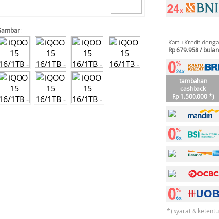
Gambar :
Kartu Kredit deng
Rp 679.958 / bulan
tambahan
cashback
Rp 1.500.000 *)
*) syarat & ketentu