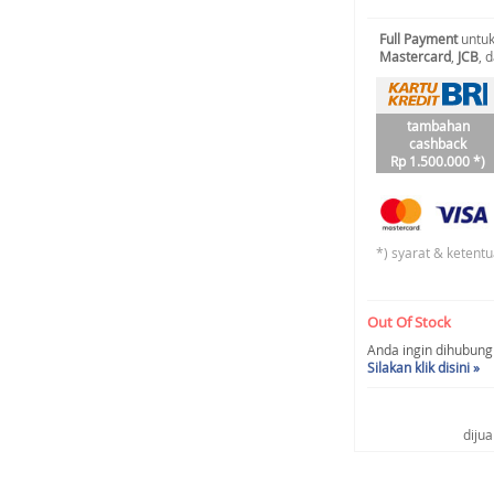
Full Payment
untuk
Mastercard
,
JCB
, 
tambahan
cashback
Rp 1.500.000 *)
*) syarat & ketentu
Out Of Stock
Anda ingin dihubungi 
Silakan klik disini »
diju