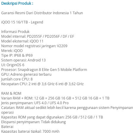
Deskripsi Produk :
Garansi Resmi Dari Distributor Indonesia 1 Tahun
iQOO 15 16/1TB - Legend
Informasi Produk
Model internal: PD2055F / PD2056F / DF / EF
Model eksternal: iQOO 11
Nomor model registrasi jaringan: V2209
Merek: iQOO
Tipe IP: IP68 & IP69
Sistem operasi: Android 13
UI: OriginOS 6
Prosesor: Snapdragon 8 Elite Gen 5 Mobile Platform
GPU: Adreno generasi terbaru
Jumlah core CPU: 8
Kecepatan CPU: 2 inti @ 3,6 GHz 6 inti @ 3,62 GHz
RAM & ROM
Varian RAM + ROM: 12 GB + 256 GB 16 GB + 512 GB 16 GB + 1 TB
Jenis penyimpanan: UFS 4.0 / UFS 4.0 Pro
Catatan: RAM aktual sedikit lebih kecil karena penggunaan sistem Penyimpanan 
operasi
Kapasitas ROM yang dapat digunakan: 256 GB / 512 GB / 1 TB
Ekspansi penyimpanan: Tidak didukung
Baterai
Kapasitas baterai tipikal: 7000 mAh