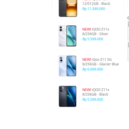
12/512GB - Black
Rp 11.399.000
NEW!
iQOO Z11x
8/256GB - Silver
Rp 5.599.000
NEW!
iQoo Z11 5G
8/256GB - Glacier Blue
Rp 6.699.000
NEW!
iQOO Z11x
8/256GB - Black
Rp 5.599.000