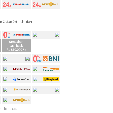
an
Cicilan 0%
mulai dari
tambahan
cashback
Rp 810.000 *)
an berlaku »