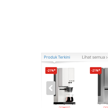
Produk Terkini
-21%*
-21%*