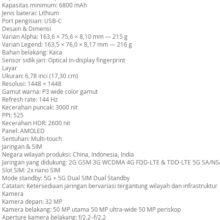
Kapasitas minimum: 6800 mAh
Jenis baterai: Lithium
Port pengisian: USB-C
Desain & Dimensi
Varian Alpha: 163,6 × 75,6 × 8,10 mm — 215 g
Varian Legend: 163,5 × 76,0 × 8,17 mm — 216 g
Bahan belakang: Kaca
Sensor sidik jari: Optical in-display fingerprint
Layar
Ukuran: 6,78 inci (17,30 cm)
Resolusi: 1448 × 1448
Gamut warna: P3 wide color gamut
Refresh rate: 144 Hz
Kecerahan puncak: 3000 nit
PPI: 525
Kecerahan HDR: 2600 nit
Panel: AMOLED
Sentuhan: Multi-touch
Jaringan & SIM
Negara wilayah produksi: China, Indonesia, India
Jaringan yang didukung: 2G GSM 3G WCDMA 4G FDD-LTE & TDD-LTE 5G SA/NSA
Slot SIM: 2x nano SIM
Mode standby: 5G + 5G Dual SIM Dual Standby
Catatan: Ketersediaan jaringan bervariasi tergantung wilayah dan infrastruktur
Kamera
Kamera depan: 32 MP
Kamera belakang: 50 MP utama 50 MP ultra-wide 50 MP periskop
Aperture kamera belakang: f/2.2–f/2.2