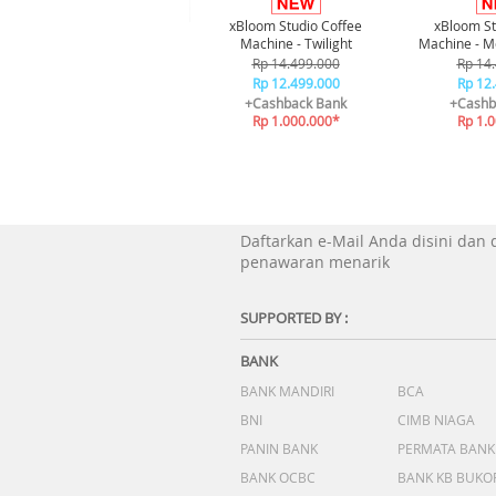
xBloom Studio Coffee
xBloom St
Machine - Twilight
Machine - M
Rp 14.499.000
Rp 14
Rp 12.499.000
Rp 12
+Cashback Bank
+Cashb
Rp 1.000.000*
Rp 1.
Daftarkan e-Mail Anda disini dan
penawaran menarik
SUPPORTED BY :
BANK
BANK MANDIRI
BCA
BNI
CIMB NIAGA
PANIN BANK
PERMATA BANK
BANK OCBC
BANK KB BUKO