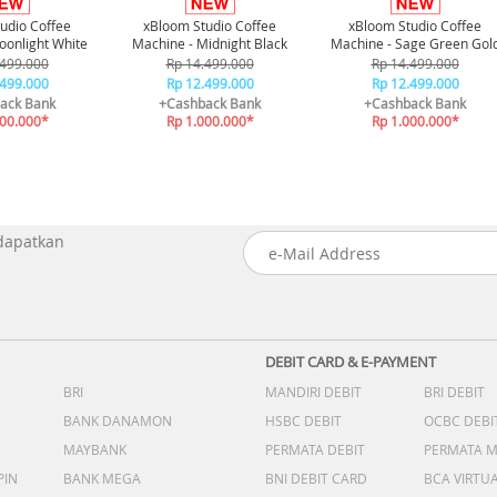
udio Coffee
xBloom Studio Coffee
xBloom Studio Coffee
oonlight White
Machine - Midnight Black
Machine - Sage Green Gol
.499.000
Rp 14.499.000
Rp 14.499.000
.499.000
Rp 12.499.000
Rp 12.499.000
ack Bank
+Cashback Bank
+Cashback Bank
000.000*
Rp 1.000.000*
Rp 1.000.000*
 dapatkan
DEBIT CARD & E-PAYMENT
BRI
MANDIRI DEBIT
BRI DEBIT
BANK DANAMON
HSBC DEBIT
OCBC DEBI
MAYBANK
PERMATA DEBIT
PERMATA 
PIN
BANK MEGA
BNI DEBIT CARD
BCA VIRTU