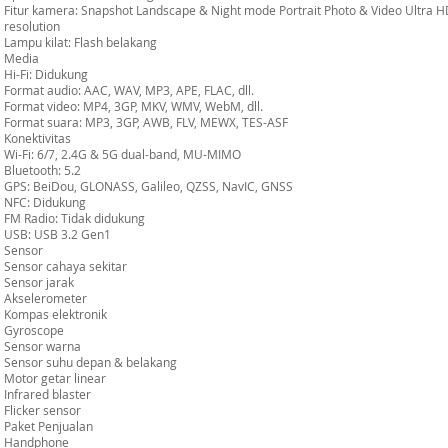
Fitur kamera: Snapshot Landscape & Night mode Portrait Photo & Video Ultra 
resolution
Lampu kilat: Flash belakang
Media
Hi-Fi: Didukung
Format audio: AAC, WAV, MP3, APE, FLAC, dll.
Format video: MP4, 3GP, MKV, WMV, WebM, dll.
Format suara: MP3, 3GP, AWB, FLV, MEWX, TES-ASF
Konektivitas
Wi-Fi: 6/7, 2.4G & 5G dual-band, MU-MIMO
Bluetooth: 5.2
GPS: BeiDou, GLONASS, Galileo, QZSS, NavIC, GNSS
NFC: Didukung
FM Radio: Tidak didukung
USB: USB 3.2 Gen1
Sensor
Sensor cahaya sekitar
Sensor jarak
Akselerometer
Kompas elektronik
Gyroscope
Sensor warna
Sensor suhu depan & belakang
Motor getar linear
Infrared blaster
Flicker sensor
Paket Penjualan
Handphone