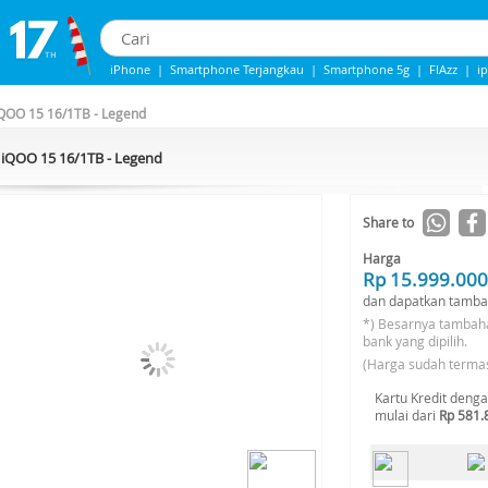
iPhone
|
Smartphone Terjangkau
|
Smartphone 5g
|
FlAzz
|
i
iphone 13
|
iphone 14
|
Samsung Note
QOO 15 16/1TB - Legend
iQOO 15 16/1TB - Legend
-9%*
Share to
Harga
Rp 15.999.000
dan dapatkan tamba
*) Besarnya tambah
bank yang dipilih.
(Harga sudah terma
Kartu Kredit deng
mulai dari
Rp 581.