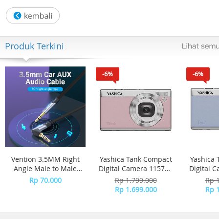
Produk Terkini
Nyaman dengan suara yang pas
-6%
-6%
Didesain untuk kenyamanan sepanjang hari, Galaxy Buds
Core dilengkapi dengan wingtip silikon untuk kenyamana
Anda. Baik saat bersantai di rumah atau jogging di taman
Galaxy Buds Core tetap berada di tempatnya dan terasa
ringan dan nyaman.
Vention 3.5MM Right
Yashica Tank Compact
Yashica 
Angle Male to Male
Digital Camera 115757
Digital 
Flat Aux Cable 1M -
- Pink Marshmallow
- 
Rp 70.000
Rp 1.799.000
Rp 
Gray Aluminum Alloy
Rp 1.699.000
Rp 
Type BANHG