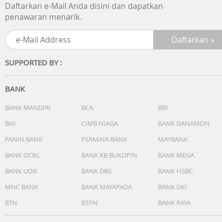
Daftarkan e-Mail Anda disini dan dapatkan
penawaran menarik.
Kenyamanan di ujung jari Anda
Mengontrol playlist Anda menjadi lebih mudah. Cukup
hubungkan earbud, simpan smartphone di saku Anda, d
Anda dapat menghentikan lagu favorit dengan satu
SUPPORTED BY :
ketukan. Kemudian, mainkan dengan gerakan yang sama.
BANK
BANK MANDIRI
BCA
BRI
BNI
CIMB NIAGA
BANK DANAMON
PANIN BANK
PERMATA BANK
MAYBANK
BANK OCBC
BANK KB BUKOPIN
BANK MEGA
BANK UOB
BANK DBS
BANK HSBC
MNC BANK
BANK MAYAPADA
BANK DKI
Bass yang bulat, suara yang seimbang
BTN
BTPN
BANK RAYA
Nikmati suara yang dibuat dengan cermat dengan treble