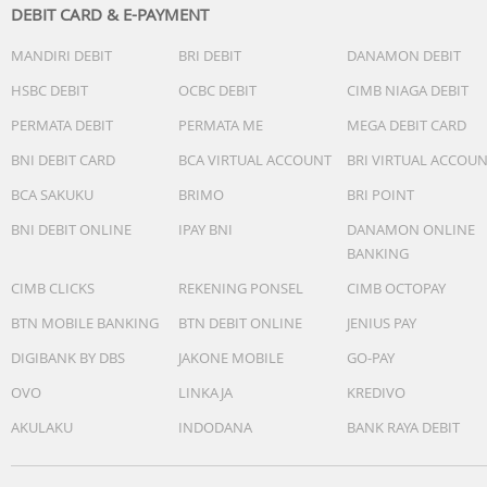
yang jernih dan bass yang dalam dan disetel dengan baik
DEBIT CARD & E-PAYMENT
yang tetap sesuai dengan irama.
MANDIRI DEBIT
BRI DEBIT
DANAMON DEBIT
HSBC DEBIT
OCBC DEBIT
CIMB NIAGA DEBIT
PERMATA DEBIT
PERMATA ME
MEGA DEBIT CARD
BNI DEBIT CARD
BCA VIRTUAL ACCOUNT
BRI VIRTUAL ACCOU
BCA SAKUKU
BRIMO
BRI POINT
BNI DEBIT ONLINE
IPAY BNI
DANAMON ONLINE
BANKING
CIMB CLICKS
REKENING PONSEL
CIMB OCTOPAY
Dengarkan dunia Anda, abaikan yang lain
BTN MOBILE BANKING
BTN DEBIT ONLINE
JENIUS PAY
Bersantailah dan biarkan musik menjadi pusat perhatian.
Active Noise cancellation mengurangi kebisingan yang ti
DIGIBANK BY DBS
JAKONE MOBILE
GO-PAY
perlu - menciptakan ruang yang tenang untuk
OVO
LINKAJA
KREDIVO
mendengarkan lagu-lagu hits terbaru atau podcast favori
AKULAKU
INDODANA
BANK RAYA DEBIT
Anda.