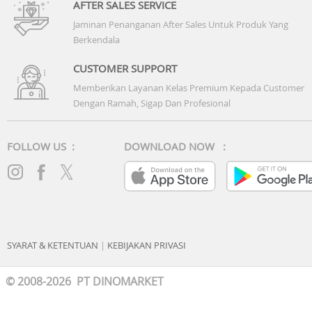
AFTER SALES SERVICE
Jaminan Penanganan After Sales Untuk Produk Yang
Berkendala
CUSTOMER SUPPORT
Memberikan Layanan Kelas Premium Kepada Customer
Dengan Ramah, Sigap Dan Profesional
FOLLOW US :
DOWNLOAD NOW :
Berkomunikasi dengan jelas
Mendengar dan didengar dengan panggilan yang jernih
dan jelas ke mana pun Anda pergi. 3 mikrofon bekerja
secara bersamaan untuk menangkap suara secara presisi
memastikan kata-kata Anda dapat didengar dengan jerni
SYARAT & KETENTUAN
|
KEBIJAKAN PRIVASI
© 2008-2026 PT DINOMARKET