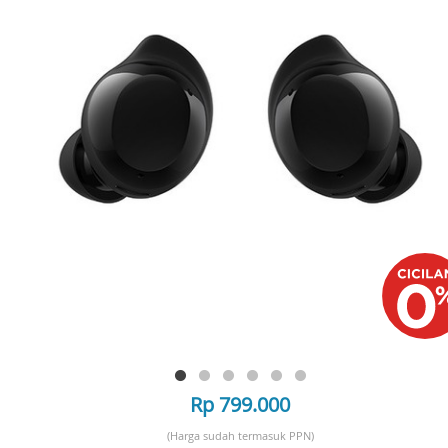
Rp 799.000
(Harga sudah termasuk PPN)