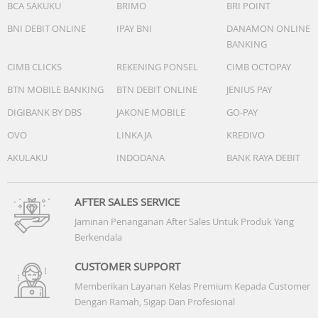
BCA SAKUKU
BRIMO
BRI POINT
BNI DEBIT ONLINE
IPAY BNI
DANAMON ONLINE
BANKING
CIMB CLICKS
REKENING PONSEL
CIMB OCTOPAY
BTN MOBILE BANKING
BTN DEBIT ONLINE
JENIUS PAY
DIGIBANK BY DBS
JAKONE MOBILE
GO-PAY
OVO
LINKAJA
KREDIVO
AKULAKU
INDODANA
BANK RAYA DEBIT
AFTER SALES SERVICE
Jaminan Penanganan After Sales Untuk Produk Yang
Berkendala
CUSTOMER SUPPORT
Memberikan Layanan Kelas Premium Kepada Customer
Dengan Ramah, Sigap Dan Profesional