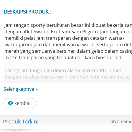
DESKRIPSI PRODUK :
Jam tangan sporty berukuran besar ini dibuat bekerja s
dengan atlet Swatch Proteam Sam Pilgrim. Jam tangan ini
memiliki pelat jam transparan dengan cetakan warna-
warni, jarum jam dan menit warna-warni, serta jarum det
merah yang semuanya bersinar dalam gelap dalam casin
matte transparan yang terbuat dari kaca biosourced.
Casing jam tangan ini diberi aksen bezel matte hitam
dengan cetakan warna-warni dan mahkota merah matte
dengan cetakan putih. Tali jam hitam matte terstruktur
Selengkapnya »
memiliki loop hitam matte dengan cetakan warna-warni
dan half-buckle hitam matte.
Gerakan : Kuarsa
Tahan air: 3 Bar
Produk Terkini
Kategori koleksi: SWATCH PROTEAM COLLECTION
Diameter: 47.00 mm