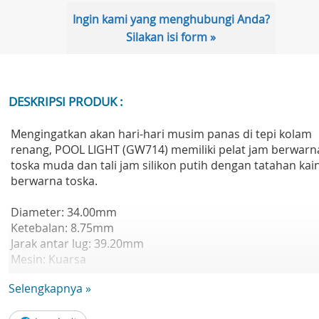
Ingin kami yang menghubungi Anda?
Silakan isi form »
DESKRIPSI PRODUK :
Mengingatkan akan hari-hari musim panas di tepi kolam
renang, POOL LIGHT (GW714) memiliki pelat jam berwarn
toska muda dan tali jam silikon putih dengan tatahan kai
berwarna toska.
Diameter: 34.00mm
Ketebalan: 8.75mm
Jarak antar lug: 39.20mm
Mesin: Kuarsa
Tahan air: 3 Bar
Selengkapnya »
Bahan Tali: Tekstil/Silikon
Bahan Gesper: Polimer