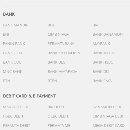
- Berat : 88gr
BANK
Isi paket :
1 x Mediatech Mini Travel Adaptor 35W MT 810
BANK MANDIRI
BCA
BRI
1 x Pouch
BNI
CIMB NIAGA
BANK DANAMON
PANIN BANK
PERMATA BANK
MAYBANK
Ketentuan garansi :
1. Garansi hanya untuk kerusakan murni prodak (cacat
BANK OCBC
BANK KB BUKOPIN
BANK MEGA
pabrik) bukan kesalahan
BANK UOB
BANK DBS
BANK HSBC
pengiriman / pengguna(pembeli).
2. Wajib ada video unboxing serta video kendala prodak.
MNC BANK
BANK MAYAPADA
BANK DKI
3. Syarat & ketentuan yang tidak terpenuhi tidak bisa kla
BTN
BTPN
BANK RAYA
garansi.
DEBIT CARD & E-PAYMENT
MANDIRI DEBIT
BRI DEBIT
DANAMON DEBIT
HSBC DEBIT
OCBC DEBIT
CIMB NIAGA DEBIT
PERMATA DEBIT
PERMATA ME
MEGA DEBIT CARD