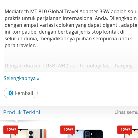
Mediatech MT 810 Global Travel Adapter 35W adalah solu
praktis untuk perjalanan internasional Anda. Dilengkapin
dengan empat variasi colokan yang dapat diganti, adapte
ini kompatibel dengan berbagai jenis stop kontak di
seluruh dunia, menjadikannya pilihan sempurna untuk
para traveler.
Dengan dua port USB (A+C) dan teknologi fast charging,
adapter ini mampu mengisi daya dua perangkat sekaligu
Selengkapnya »
dengan cepat dan efisien.
Desainnya yang ringkas dan ringan memudahkan Anda
membawanya ke mana saja, sementara daya 35W
memastikan pengisian daya yang optimal. Nikmati
Produk Terkini
kenyamanan dari kepraktisan dalam satu alat, ideal untu
kebutuhan pengisian daya di berbagai negara
-12%*
-12%*
-12%*
Fitur Unggulan :