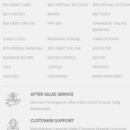
BNI DEBIT CARD
BCA VIRTUAL ACCOUNT
BRI VIRTUAL ACCOU
BCA SAKUKU
BRIMO
BRI POINT
BNI DEBIT ONLINE
IPAY BNI
DANAMON ONLINE
BANKING
CIMB CLICKS
REKENING PONSEL
CIMB OCTOPAY
BTN MOBILE BANKING
BTN DEBIT ONLINE
JENIUS PAY
DIGIBANK BY DBS
JAKONE MOBILE
GO-PAY
OVO
LINKAJA
KREDIVO
AKULAKU
INDODANA
BANK RAYA DEBIT
AFTER SALES SERVICE
Jaminan Penanganan After Sales Untuk Produk Yang
Berkendala
CUSTOMER SUPPORT
Memberikan Layanan Kelas Premium Kepada Customer