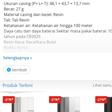
Ukuran casing (P× L× T): 48,1 × 43,7 × 13,7 mm
Berat: 27 g
Material casing dan bezel: Resin
Tali: Tali Resin
Ketahanan air: Ketahanan air hingga 100 meter
Daya catu dan daya baterai Sekitar masa pakai baterai: 1
tahun pada CR2025
Resin Kaca: Kaca/Kaca Bulat
Waktu dunia:
- Multi Waktu (4 kota berbeda)
Selengkapnya »
- Waktu dunia
- 31 zona waktu (48 kota + waktu universal terkoordinasi),
waktu musim panas aktif/nonaktif, pertukaran kota
Asal/kota waktu Dunia
Stopwatch:
Produk Terkini
- Stopwatch 1/100 detik
- Kapasitas pengukuran: 23:59'59.99'
- Mode pengukuran: Waktu berlalu, waktu split, waktu
-21%*
-21%*
-21%*
tempat pertama-kedua
Pengatur waktu: